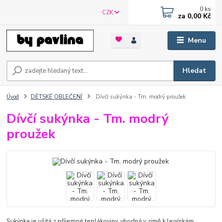
0
ks
CZK
za
0,00 Kč
Menu
Hledat
Úvod
DĚTSKÉ OBLEČENÍ
Dívčí sukýnka - Tm. modrý proužek
Dívčí sukýnka - Tm. modrý
proužek
Sukýnka je ušitá z příjemné teplákoviny, vhodná v zimě k legínkám.