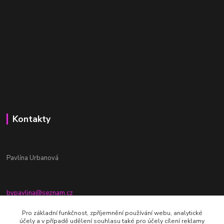
Kontakty
Pavlína Urbanová
bypavlina@seznam.cz
+420774917196
Pro základní funkčnost, zpříjemnění používání webu, analytické
účely a v případě udělení souhlasu také pro účely cílení reklamy