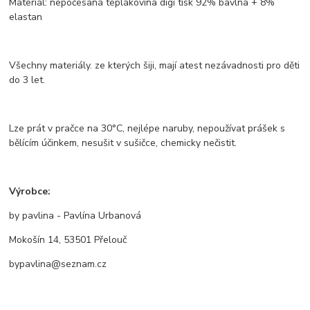
Materiál: nepočesaná teplákovina digi tisk 92% bavlna + 8%
elastan
Všechny materiály. ze kterých šiji, mají atest nezávadnosti pro děti
do 3 let.
Lze prát v pračce na 30°C, nejlépe naruby, nepoužívat prášek s
bělícím účinkem, nesušit v sušičce, chemicky nečistit.
Výrobce:
by pavlina - Pavlína Urbanová
Mokošín 14, 53501 Přelouč
bypavlina@seznam.cz