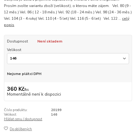
Prosím zvolte variantu zboží (velikost), o kterou máte zájem. Vel. 80 (9 -
12 měs.) Vel. 86 ( 12 - 18 měs.) Vel. 92 (18 - 24 měs.) Vel. 98 (24 - 36 měs.)
Vel. 104 (3 - 4 roky) Vel. 110 (4 - 5 let) Vel. 116 (5 - 6 let) Vel. 122 ...
celý
popis
Dostupnost
Není skladem
Velikost
Nejsme plátci DPH
360 Kč
/
ks
Momentálně není k dispozici
Číslo produktu:
20199
Velikost:
146
Hlídat cenu / dostupnost
Do oblíbených