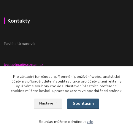
Kontakty
Pavlína Urbanová
bypavlina@seznam.cz
+420774917196
Pro základní funkčnost, zpříjemnění používání webu, analytické
účely a v případě udělení souhlasu také pro účely cílení reklamy
Fb stránka - By pavlina
využíváme soubory cookies. Nastavení vlastních preferencí
cookies můžete kdykoli upravit odkazem ve spodní části stránek.
Souhlasím
Nastavení
Souhlas můžete odmítnout
zde
.
Vytvořeno na
Eshop-rychle.cz