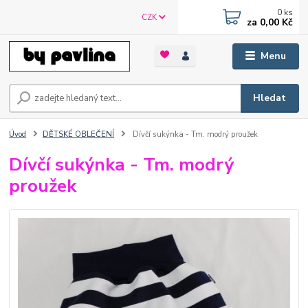
0
ks
CZK
za
0,00 Kč
Menu
Hledat
Úvod
DĚTSKÉ OBLEČENÍ
Dívčí sukýnka - Tm. modrý proužek
Dívčí sukýnka - Tm. modrý
proužek