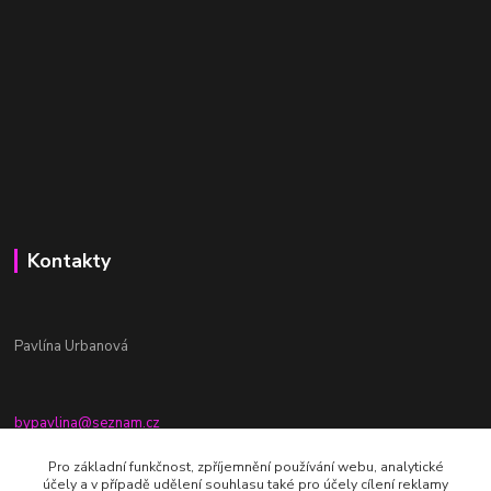
Kontakty
Pavlína Urbanová
bypavlina@seznam.cz
+420774917196
Pro základní funkčnost, zpříjemnění používání webu, analytické
účely a v případě udělení souhlasu také pro účely cílení reklamy