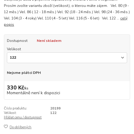
Prosím zvolte variantu zboží (velikost), o kterou máte zájem. Vel. 80 (9 -
12 měs.) Vel. 86 ( 12 - 18 měs.) Vel. 92 (18 - 24 měs.) Vel. 98 (24 - 36 měs.)
Vel. 104 (3 - 4 roky) Vel. 110 (4 - 5 let) Vel. 116 (5 - 6 let) Vel. 122 ...
celý
popis
Dostupnost
Není skladem
Velikost
Nejsme plátci DPH
330 Kč
/
ks
Momentálně není k dispozici
Číslo produktu:
20199
Velikost:
122
Hlídat cenu / dostupnost
Do oblíbených