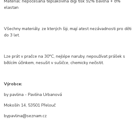
Materiál: nepočesaná teplákovina digi tisk 92% bavlna + 8%
elastan
Všechny materiály. ze kterých šiji, mají atest nezávadnosti pro děti
do 3 let.
Lze prát v pračce na 30°C, nejlépe naruby, nepoužívat prášek s
bělícím účinkem, nesušit v sušičce, chemicky nečistit.
Výrobce:
by pavlina - Pavlína Urbanová
Mokošín 14, 53501 Přelouč
bypavlina@seznam.cz