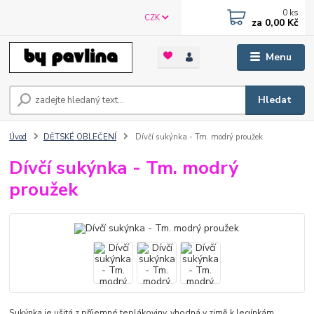
0
ks
CZK
za
0,00 Kč
Menu
Hledat
Úvod
DĚTSKÉ OBLEČENÍ
Dívčí sukýnka - Tm. modrý proužek
Dívčí sukýnka - Tm. modrý
proužek
Sukýnka je ušitá z příjemné teplákoviny, vhodná v zimě k legínkám.