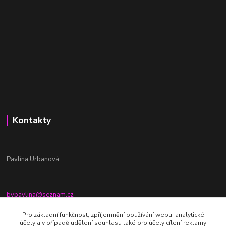
Kontakty
Pavlína Urbanová
bypavlina@seznam.cz
+420774917196
Pro základní funkčnost, zpříjemnění používání webu, analytické
účely a v případě udělení souhlasu také pro účely cílení reklamy