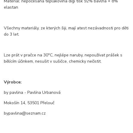
Materiál: nepočesaná teplákovina digi tisk 92% bavlna + 8%
elastan
Všechny materiály. ze kterých šiji, mají atest nezávadnosti pro děti
do 3 let.
Lze prát v pračce na 30°C, nejlépe naruby, nepoužívat prášek s
bělícím účinkem, nesušit v sušičce, chemicky nečistit.
Výrobce:
by pavlina - Pavlína Urbanová
Mokošín 14, 53501 Přelouč
bypavlina@seznam.cz