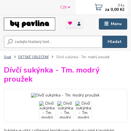
0
ks
CZK
za
0,00 Kč
Menu
Hledat
Úvod
DĚTSKÉ OBLEČENÍ
Dívčí sukýnka - Tm. modrý proužek
Dívčí sukýnka - Tm. modrý
proužek
Sukýnka je ušitá z příjemné teplákoviny, vhodná v zimě k legínkám.