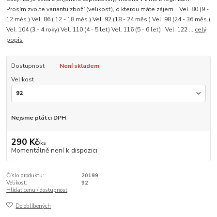
Prosím zvolte variantu zboží (velikost), o kterou máte zájem. Vel. 80 (9 -
12 měs.) Vel. 86 ( 12 - 18 měs.) Vel. 92 (18 - 24 měs.) Vel. 98 (24 - 36 měs.)
Vel. 104 (3 - 4 roky) Vel. 110 (4 - 5 let) Vel. 116 (5 - 6 let) Vel. 122 ...
celý
popis
Dostupnost
Není skladem
Velikost
Nejsme plátci DPH
290 Kč
/
ks
Momentálně není k dispozici
Číslo produktu:
20199
Velikost:
92
Hlídat cenu / dostupnost
Do oblíbených