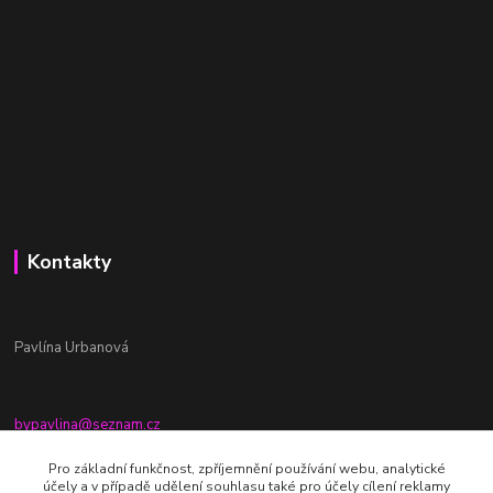
Kontakty
Pavlína Urbanová
bypavlina@seznam.cz
+420774917196
Pro základní funkčnost, zpříjemnění používání webu, analytické
účely a v případě udělení souhlasu také pro účely cílení reklamy