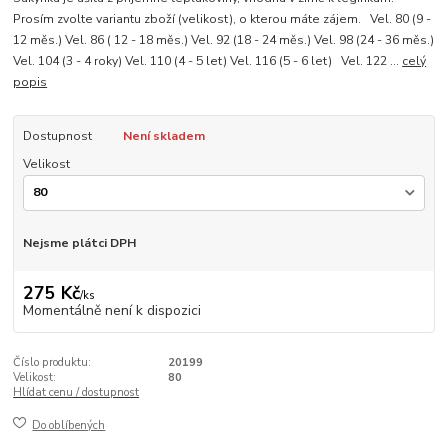
Prosím zvolte variantu zboží (velikost), o kterou máte zájem. Vel. 80 (9 -
12 měs.) Vel. 86 ( 12 - 18 měs.) Vel. 92 (18 - 24 měs.) Vel. 98 (24 - 36 měs.)
Vel. 104 (3 - 4 roky) Vel. 110 (4 - 5 let) Vel. 116 (5 - 6 let) Vel. 122 ...
celý
popis
Dostupnost
Není skladem
Velikost
Nejsme plátci DPH
275 Kč
/
ks
Momentálně není k dispozici
Číslo produktu:
20199
Velikost:
80
Hlídat cenu / dostupnost
Do oblíbených