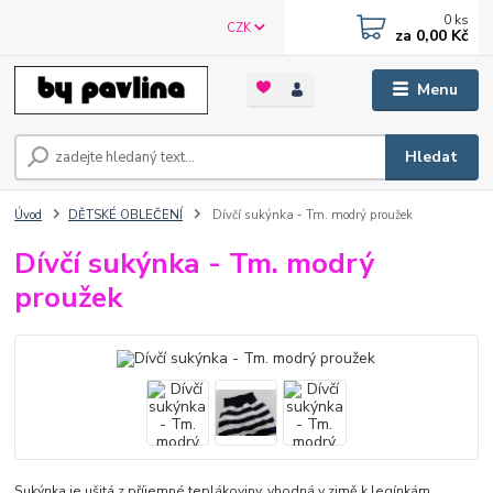
0
ks
CZK
za
0,00 Kč
Menu
Hledat
Úvod
DĚTSKÉ OBLEČENÍ
Dívčí sukýnka - Tm. modrý proužek
Dívčí sukýnka - Tm. modrý
proužek
Sukýnka je ušitá z příjemné teplákoviny, vhodná v zimě k legínkám.