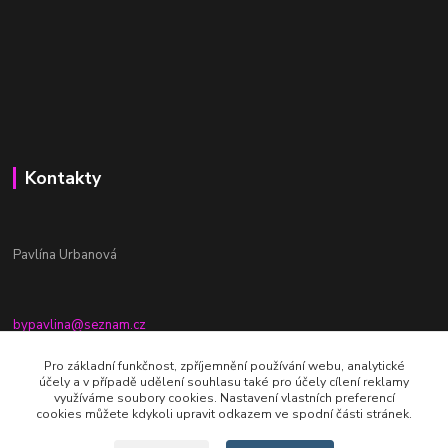
Kontakty
Pavlína Urbanová
bypavlina@seznam.cz
+420774917196
Pro základní funkčnost, zpříjemnění používání webu, analytické
účely a v případě udělení souhlasu také pro účely cílení reklamy
Fb stránka - By pavlina
využíváme soubory cookies. Nastavení vlastních preferencí
cookies můžete kdykoli upravit odkazem ve spodní části stránek.