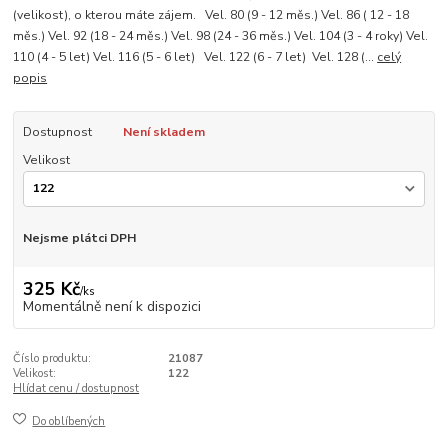
(velikost), o kterou máte zájem. Vel. 80 (9 - 12 měs.) Vel. 86 ( 12 - 18
měs.) Vel. 92 (18 - 24 měs.) Vel. 98 (24 - 36 měs.) Vel. 104 (3 - 4 roky) Vel.
110 (4 - 5 let) Vel. 116 (5 - 6 let) Vel. 122 (6 - 7 let) Vel. 128 (...
celý
popis
Dostupnost
Není skladem
Velikost
Nejsme plátci DPH
325 Kč
/
ks
Momentálně není k dispozici
Číslo produktu:
21087
Velikost:
122
Hlídat cenu / dostupnost
Do oblíbených