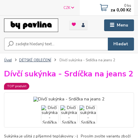
0
ks
CZK
za
0,00 Kč
Menu
Hledat
Úvod
DĚTSKÉ OBLEČENÍ
Dívčí sukýnka - Srdíčka na jeans 2
Dívčí sukýnka - Srdíčka na jeans 2
TOP produkt
Sukýnka je ušitá z příjemné teplákoviny :-) Prosím zvolte variantu zboží