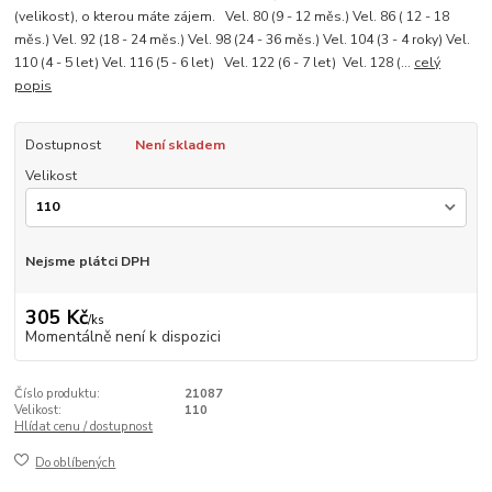
(velikost), o kterou máte zájem. Vel. 80 (9 - 12 měs.) Vel. 86 ( 12 - 18
měs.) Vel. 92 (18 - 24 měs.) Vel. 98 (24 - 36 měs.) Vel. 104 (3 - 4 roky) Vel.
110 (4 - 5 let) Vel. 116 (5 - 6 let) Vel. 122 (6 - 7 let) Vel. 128 (...
celý
popis
Dostupnost
Není skladem
Velikost
Nejsme plátci DPH
305 Kč
/
ks
Momentálně není k dispozici
Číslo produktu:
21087
Velikost:
110
Hlídat cenu / dostupnost
Do oblíbených