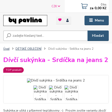
0
ks
CZK
za
0,00 Kč
Menu
Hledat
Úvod
DĚTSKÉ OBLEČENÍ
Dívčí sukýnka - Srdíčka na jeans 2
Dívčí sukýnka - Srdíčka na jeans 2
TOP produkt
Sukýnka je ušitá z příjemné teplákoviny :-) Prosím zvolte variantu zboží