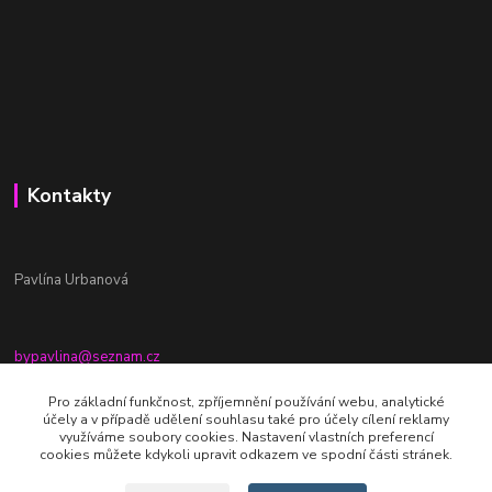
Kontakty
Pavlína Urbanová
bypavlina@seznam.cz
+420774917196
Pro základní funkčnost, zpříjemnění používání webu, analytické
účely a v případě udělení souhlasu také pro účely cílení reklamy
Fb stránka - By pavlina
využíváme soubory cookies. Nastavení vlastních preferencí
cookies můžete kdykoli upravit odkazem ve spodní části stránek.