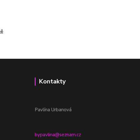
ně
Kontakty
Pavlína Urbanová
bypavlina@seznam.cz