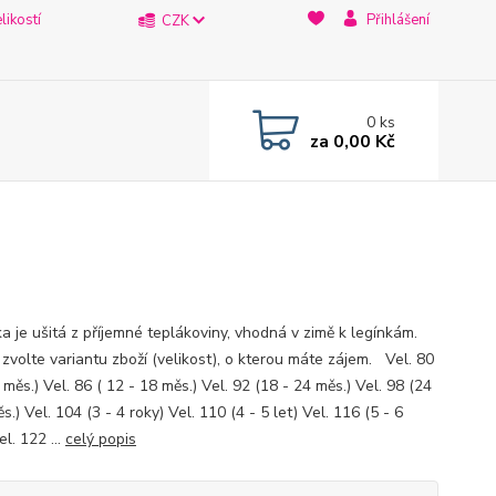
likostí
Přihlášení
CZK
0
ks
za
0,00 Kč
a je ušitá z příjemné teplákoviny, vhodná v zimě k legínkám.
 zvolte variantu zboží (velikost), o kterou máte zájem. Vel. 80
 měs.) Vel. 86 ( 12 - 18 měs.) Vel. 92 (18 - 24 měs.) Vel. 98 (24
s.) Vel. 104 (3 - 4 roky) Vel. 110 (4 - 5 let) Vel. 116 (5 - 6
l. 122 ...
celý popis