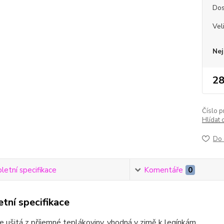
Dos
Vel
Nej
28
Číslo p
Hlídat 
Do 
etní specifikace
Komentáře
0
tní specifikace
e ušitá z příjemné teplákoviny, vhodná v zimě k legínkám.