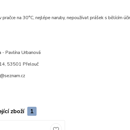
v pračce na 30°C, nejlépe naruby, nepoužívat prášek s bělícím účin
:
a - Pavlína Urbanová
14, 53501 Přelouč
a@seznam.cz
jící zboží
1