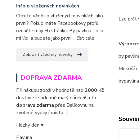
Info o vložených novinkách
Chcete vědět o vložených novinkách jako
Lze prát 
první? Pokud máte Facebookový profil
označte moji Fb stránku By pavlina To se
mi líbí a budete jako první ...
číst celé
Výrobce
Zobrazit všechny novinky
by pavlin
Mokošín 
DOPRAVA ZDARMA
bypavlin
Při nákupu zboží v hodnotě nad
2000 Kč
dostanete ode mě malý dárek ♥ a to
dopravu zdarma
přes Balíkovnu na
zvolené výdejní místo :-)
Souvise
Hezký den ♥
Pavlína