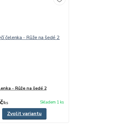
lenka - Růže na šedé 2
č
Skladem 1 ks
/
ks
Zvolit variantu