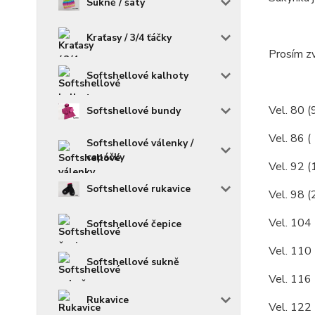
Sukně / šaty
Kraťasy / 3/4 ťáčky
Prosím zv
Softshellové kalhoty
Vel. 80 (
Softshellové bundy
Vel. 86 (
Softshellové válenky /
capáčky
Vel. 92 (
Softshellové rukavice
Vel. 98 (
Vel. 104 
Softshellové čepice
Vel. 110 
Softshellové sukně
Vel. 116 
Rukavice
Vel. 122 