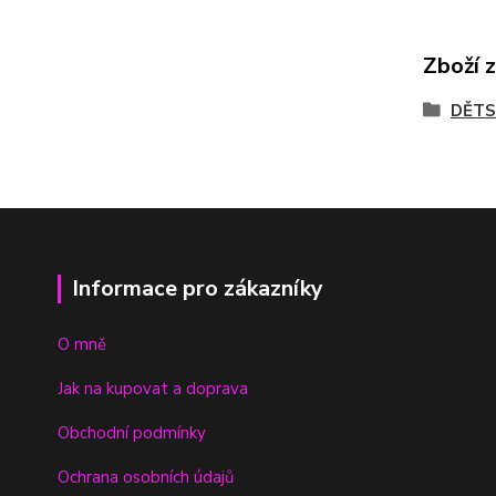
Zboží 
DĚTS
Informace pro zákazníky
O mně
Jak na kupovat a doprava
Obchodní podmínky
Ochrana osobních údajů