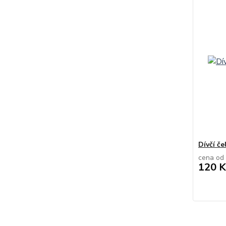
Dívčí če
cena od
120 K