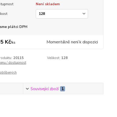
tupnost
Není skladem
ikost
sme plátci DPH
5 Kč
Momentálně není k dispozici
/
ks
roduktu:
20115
Velikost:
128
cenu / dostupnost
oblíbených
Související zboží
1