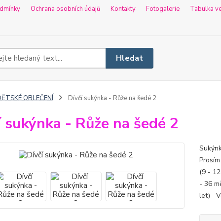
dmínky
Ochrana osobních údajů
Kontakty
Fotogalerie
Tabulka ve
Hledat
DĚTSKÉ OBLEČENÍ
Dívčí sukýnka - Růže na šedé 2
í sukýnka - Růže na šedé 2
Sukýnk
Prosím
(9 - 12
- 36 mě
let) Ve