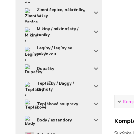
Zimní čepice, nákrčníky,
šátky
Mikiny / mikinošaty /
tuniky
Legíny / legíny se
sukýnkou
Dupačky
Tepláčky / Baggy /
kalhoty
Kompl
Teplákové soupravy
Komple
Body / extendory
Sukýnka j