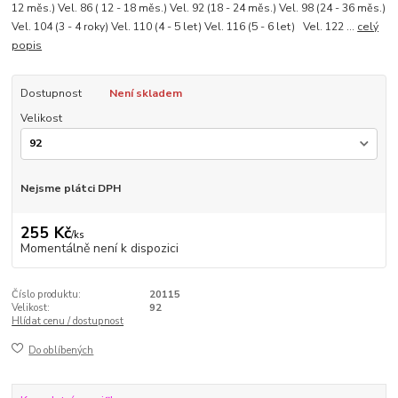
12 měs.) Vel. 86 ( 12 - 18 měs.) Vel. 92 (18 - 24 měs.) Vel. 98 (24 - 36 měs.)
Vel. 104 (3 - 4 roky) Vel. 110 (4 - 5 let) Vel. 116 (5 - 6 let) Vel. 122 ...
celý
popis
Dostupnost
Není skladem
Velikost
Nejsme plátci DPH
255 Kč
/
ks
Momentálně není k dispozici
Číslo produktu:
20115
Velikost:
92
Hlídat cenu / dostupnost
Do oblíbených