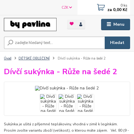
0
ks
CZK
za
0,00 Kč
Menu
Hledat
Úvod
DĚTSKÉ OBLEČENÍ
Dívčí sukýnka - Růže na šedé 2
Dívčí sukýnka - Růže na šedé 2
Sukýnka je ušitá z příjemné teplákoviny, vhodná v zimě k legínkám.
Prosím zvolte variantu zboží (velikost), o kterou máte zájem. Vel. 80 (9 -