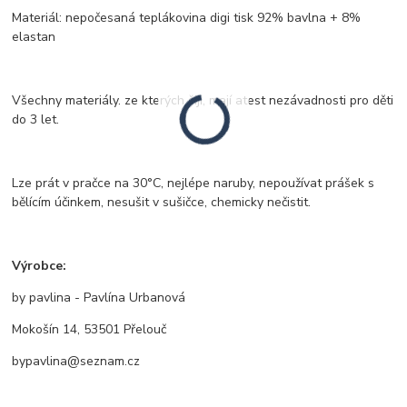
Materiál: nepočesaná teplákovina digi tisk 92% bavlna + 8%
elastan
Všechny materiály. ze kterých šiji, mají atest nezávadnosti pro děti
do 3 let.
Lze prát v pračce na 30°C, nejlépe naruby, nepoužívat prášek s
bělícím účinkem, nesušit v sušičce, chemicky nečistit.
Výrobce:
by pavlina - Pavlína Urbanová
Mokošín 14, 53501 Přelouč
bypavlina@seznam.cz