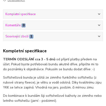
Do oblíbených
Kompletní specifikace
Komentáře
0
Související zboží
1
Kompletní specifikace
TERMÍN ODESLÁNÍ cca 3 - 5 dnů
od přijetí platby předem na
účet. Pokud byste potřebovali bundu akutně dříve, připište mi to
do poznámky k objednávce. Pokusím se bundu dodat dříve :-)
Softshellová bunda je ušitá ze zimního funkčního softshellu (z
rubové strany fleece), je větru a vodě odolná. Díky kvalitnímu zipu
YKK se lehce zapíná. Vhodná na jaro, podzim, či mírnou zimu.
Do kombinace k bundám šiji softshellové kalhoty ze zimního nebo
letního softshellu (jarní - podzimní).