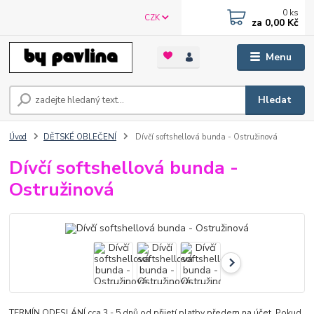
0
ks
CZK
za
0,00 Kč
Menu
Hledat
Úvod
DĚTSKÉ OBLEČENÍ
Dívčí softshellová bunda - Ostružinová
Dívčí softshellová bunda -
Ostružinová
TERMÍN ODESLÁNÍ cca 3 - 5 dnů od přijetí platby předem na účet. Pokud