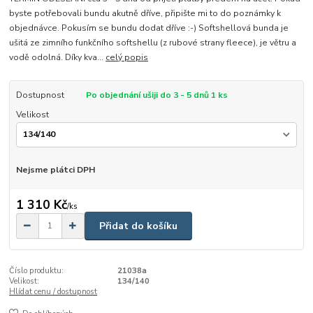
byste potřebovali bundu akutně dříve, připište mi to do poznámky k
objednávce. Pokusím se bundu dodat dříve :-) Softshellová bunda je
ušitá ze zimního funkčního softshellu (z rubové strany fleece), je větru a
vodě odolná. Díky kva...
celý popis
Dostupnost
Po objednání ušiji do 3 - 5 dnů 1 ks
Velikost
Nejsme plátci DPH
1 310 Kč
/
ks
Přidat do košíku
Číslo produktu:
21038a
Velikost:
134/140
Hlídat cenu / dostupnost