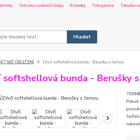
dmínky
Ochrana osobních údajů
Kontakty
Fotogalerie
Tabulka ve
Hledat
DĚTSKÉ OBLEČENÍ
Dívčí softshellová bunda - Berušky s černou
í softshellová bunda - Berušky 
TERMÍN
Pokud 
poznám
Softsh
rubové 