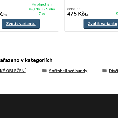
Po objednání
cena od
ušiji do 3 - 5 dnů
č
475 Kč
7 ks
S
/
ks
/
ks
Zvolit variantu
Zvolit variantu
zařazeno v kategoriích
KÉ OBLEČENÍ
Softshellové bundy
Dívčí