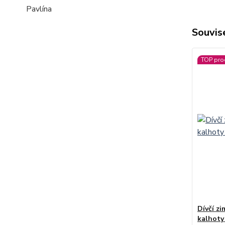
Pavlína
Souvise
TOP pro
Dívčí zi
kalhoty