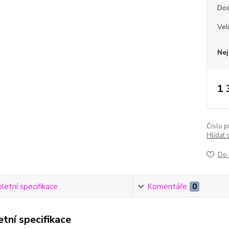
Dos
Vel
Nej
1 
Číslo p
Hlídat 
Do 
etní specifikace
Komentáře
0
tní specifikace