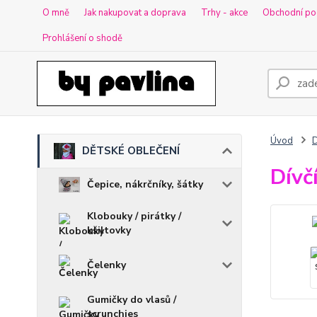
O mně
Jak nakupovat a doprava
Trhy - akce
Obchodní po
Prohlášení o shodě
Úvod
DĚTSKÉ OBLEČENÍ
Dívč
Čepice, nákrčníky, šátky
Klobouky / pirátky /
kšiltovky
Čelenky
Gumičky do vlasů /
scrunchies