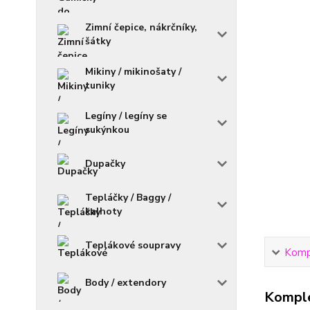
Zimní čepice, nákrčníky,
šátky
Mikiny / mikinošaty /
tuniky
Legíny / legíny se
sukýnkou
Dupačky
Tepláčky / Baggy /
kalhoty
Teplákové soupravy
Kompl
Body / extendory
Komple