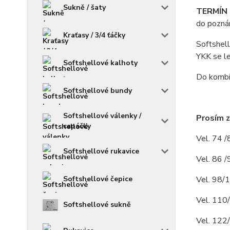
Sukně / šaty
TERMÍN 
do poznám
Kraťasy / 3/4 ťáčky
Softshell
YKK se le
Softshellové kalhoty
Do kombin
Softshellové bundy
Softshellové válenky /
Prosím z
capáčky
Vel. 74 /
Softshellové rukavice
Vel. 86 /
Vel. 98/1
Softshellové čepice
Vel. 110
Softshellové sukně
Vel. 122/