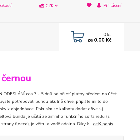
likostí
Přihlášení
CZK
0
ks
za
0,00 Kč
s černou
 ODESLÁNÍ cca 3 - 5 dnů od přijetí platby předem na účet.
byste potřebovali bundu akutně dříve, připište mi to do
ky k objednávce. Pokusím se kalhoty dodat dříve :-)
ellová bunda je ušitá ze zimního funkčního softshellu (z
strany fleece), je větru a vodě odolná. Díky k...
celý popis