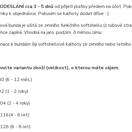
ODESLÁNÍ cca 3 - 5 dnů
od přijetí platby předem na účet. Pok
ky k objednávce. Pokusím se kalhoty dodat dříve :-)
ová bunda je ušitá ze zimního funkčního softshellu (z rubové stran
hce zapíná. Vhodná na jaro, podzim, či mírnou zimu.
ace k bundám šiji softshellové kalhoty ze zimního nebo letního s
volte variantu zboží (velikost), o kterou máte zájem.
80 (6 - 12 měs.)
92 (1 - 2 roky)
04 (2 - 4 roky)
/116(4 - 6 let)
128 (6 - 8 let)