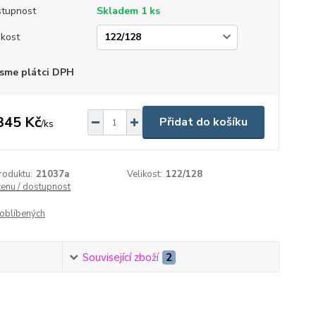
tupnost
Skladem 1 ks
ikost
sme plátci DPH
345 Kč
Přidat do košíku
/
ks
roduktu:
21037a
Velikost:
122/128
cenu / dostupnost
oblíbených
Související zboží
2