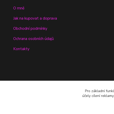
O mně
Jak na kupovat a doprava
Obchodní podmínky
Ochrana osobních údajů
Kontakty
Pro základní funk
účely cílení reklam