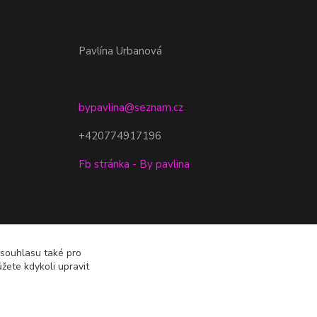
Pavlína Urbanová
bypavlina@seznam.cz
+420774917196
Fb stránka - By pavlina
 souhlasu také pro
žete kdykoli upravit