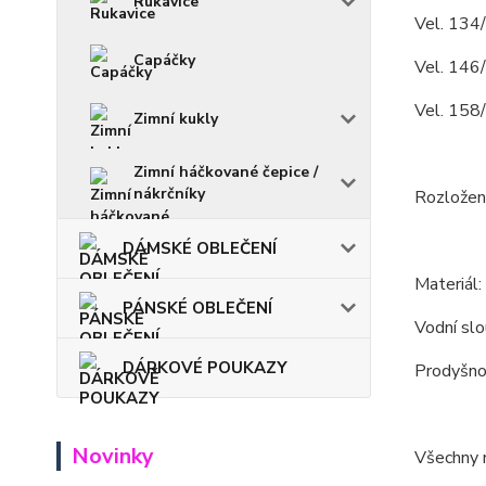
Rukavice
Vel. 134
Capáčky
Vel. 146
Vel. 158
Zimní kukly
Zimní háčkované čepice /
nákrčníky
Rozložení
DÁMSKÉ OBLEČENÍ
Materiál
PÁNSKÉ OBLEČENÍ
Vodní s
DÁRKOVÉ POUKAZY
Prodyšn
Novinky
Všechny m