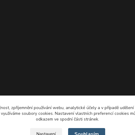
čnost, zpříjemnění používání webu, analytické účely a v případě udělení
y využíváme soubory cookies. Nastavení vlastních preferencí cookies mů
odkazem ve spodní části stránek.
Souhlasím
Nastavení