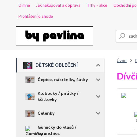
O mně
Jak nakupovat a doprava
Trhy - akce
Obchodní po
Prohlášení o shodě
Úvod
DĚTSKÉ OBLEČENÍ
Dívč
Čepice, nákrčníky, šátky
Klobouky / pirátky /
kšiltovky
Čelenky
Gumičky do vlasů /
scrunchies