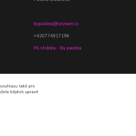
bypavlina@seznam.cz
+420774917196
Fb stránka - By pavlina
 souhlasu také pro
žete kdykoli upravit
Vytvořeno na
Eshop-rychle.cz