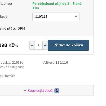
tupnost
Po objednání ušiji do 3 - 5 dnů
1 ks
ikost
sme plátci DPH
298 Kč
Přidat do košíku
/
ks
roduktu:
21039a
Velikost:
110/116
cenu / dostupnost
oblíbených
Související zboží
1