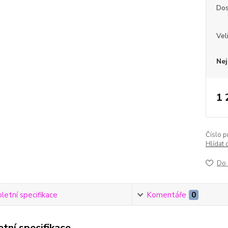
Dos
Vel
Nej
1 
Číslo p
Hlídat 
Do 
etní specifikace
Komentáře
0
tní specifikace