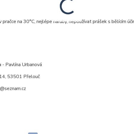
v pračce na 30°C, nejlépe naruby, nepoužívat prášek s bělícím úči
:
a - Pavlína Urbanová
14, 53501 Přelouč
a@seznam.cz