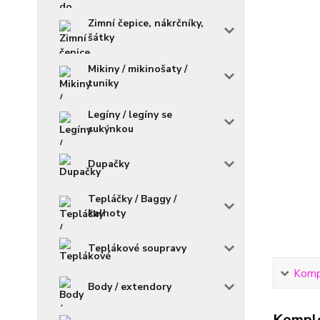
Zimní čepice, nákrčníky,
šátky
Mikiny / mikinošaty /
tuniky
Legíny / legíny se
sukýnkou
Dupačky
Tepláčky / Baggy /
kalhoty
Teplákové soupravy
Kompl
Body / extendory
Komple