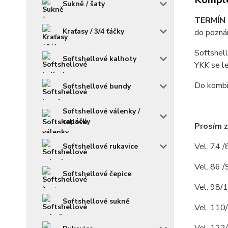
Sukně / šaty
TERMÍN 
Kraťasy / 3/4 ťáčky
do poznám
Softshell
Softshellové kalhoty
YKK se le
Do kombin
Softshellové bundy
Softshellové válenky /
capáčky
Prosím z
Vel. 74 /
Softshellové rukavice
Vel. 86 /
Softshellové čepice
Vel. 98/1
Softshellové sukně
Vel. 110