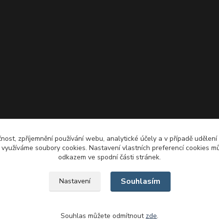
čnost, zpříjemnění používání webu, analytické účely a v případě udělení
y využíváme soubory cookies. Nastavení vlastních preferencí cookies mů
odkazem ve spodní části stránek.
Souhlasím
Nastavení
Souhlas můžete odmítnout
zde
.