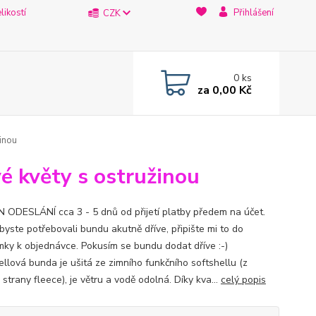
likostí
Přihlášení
CZK
0
ks
za
0,00 Kč
inou
é květy s ostružinou
 ODESLÁNÍ cca 3 - 5 dnů od přijetí platby předem na účet.
byste potřebovali bundu akutně dříve, připište mi to do
ky k objednávce. Pokusím se bundu dodat dříve :-)
ellová bunda je ušitá ze zimního funkčního softshellu (z
strany fleece), je větru a vodě odolná. Díky kva...
celý popis