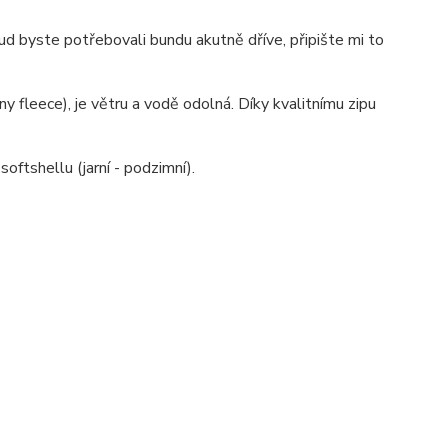
ud byste potřebovali bundu akutně dříve, připište mi to
y fleece), je větru a vodě odolná. Díky kvalitnímu zipu
oftshellu (jarní - podzimní).