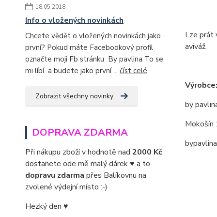
18.05.2018
Info o vložených novinkách
Lze prát 
Chcete vědět o vložených novinkách jako
aviváž.
první? Pokud máte Facebookový profil
označte moji Fb stránku By pavlina To se
mi líbí a budete jako první ...
číst celé
Výrobce
Zobrazit všechny novinky
by pavlin
Mokošín 
DOPRAVA ZDARMA
bypavlin
Při nákupu zboží v hodnotě nad
2000 Kč
dostanete ode mě malý dárek ♥ a to
dopravu zdarma
přes Balíkovnu na
zvolené výdejní místo :-)
Hezký den ♥