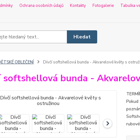
dmínky
Ochrana osobních údajů
Kontakty
Fotogalerie
Tabulka ve
Hledat
DĚTSKÉ OBLEČENÍ
Dívčí softshellová bunda - Akvarelové květy s ostruž
í softshellová bunda - Akvarelov
TERMÍN
Pokud 
poznám
Softsh
rubové 