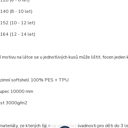
128 (6 - 8 let)
/140 (8 - 10 let)
/152 (10 - 12 let)
/164 (12 - 14 let)
 motivu na látce se u jednotlivých kusů může lištit, focen jeden k
: zimní softshell 100% PES + TPU
loupec 10000 mm
ost 3000g/m2
ateriály, ze kterých šiji, mají atest nezávadnosti pro děti do 3 le