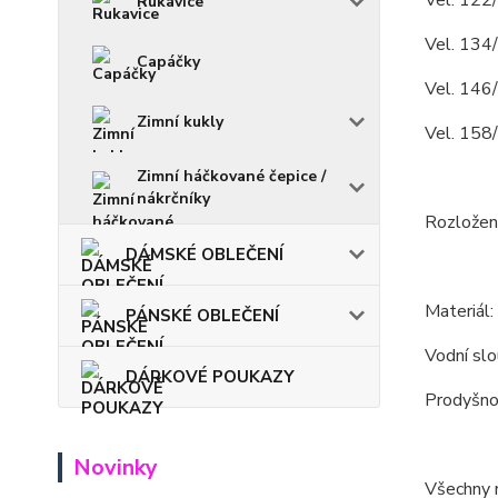
Vel. 122/
Rukavice
Vel. 134
Capáčky
Vel. 146
Zimní kukly
Vel. 158
Zimní háčkované čepice /
nákrčníky
Rozložení
DÁMSKÉ OBLEČENÍ
Materiál
PÁNSKÉ OBLEČENÍ
Vodní s
DÁRKOVÉ POUKAZY
Prodyšn
Novinky
Všechny m