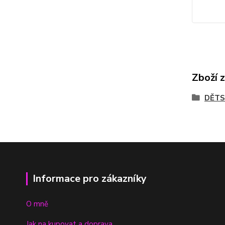
Zboží 
DĚTS
Informace pro zákazníky
O mně
Jak na kupovat a doprava