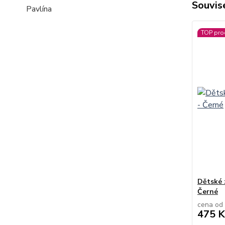
Souvise
Pavlína
TOP pro
Dětské 
Černé
cena od
475 K