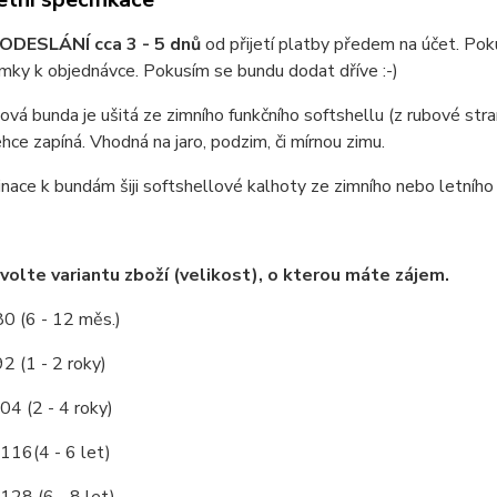
ODESLÁNÍ cca 3 - 5 dnů
od přijetí platby předem na účet. Pok
ky k objednávce. Pokusím se bundu dodat dříve :-)
ová bunda je ušitá ze zimního funkčního softshellu (z rubové stran
hce zapíná. Vhodná na jaro, podzim, či mírnou zimu.
ace k bundám šiji softshellové kalhoty ze zimního nebo letního s
volte variantu zboží (velikost), o kterou máte zájem.
80 (6 - 12 měs.)
92 (1 - 2 roky)
04 (2 - 4 roky)
/116(4 - 6 let)