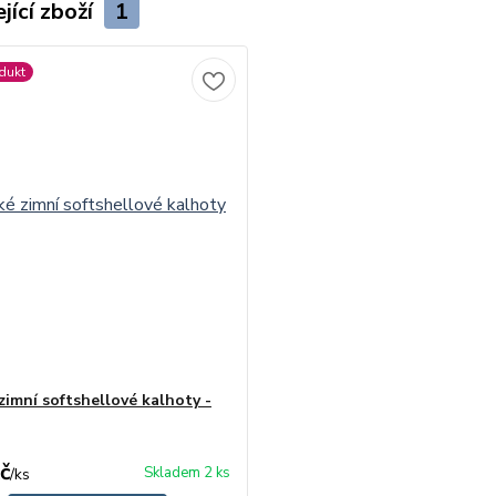
jící zboží
1
dukt
zimní softshellové kalhoty -
č
Skladem 2 ks
/
ks