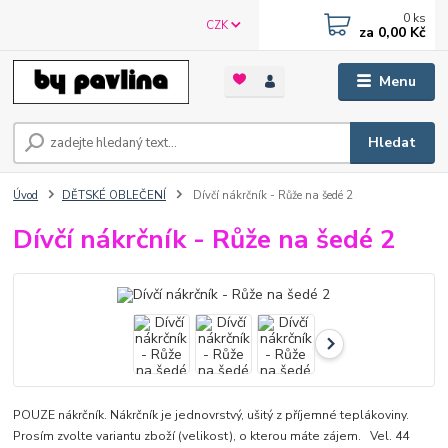
0
ks
CZK
za
0,00 Kč
Menu
Hledat
Úvod
DĚTSKÉ OBLEČENÍ
Dívčí nákrčník - Růže na šedé 2
Dívčí nákrčník - Růže na šedé 2
POUZE nákrčník. Nákrčník je jednovrstvý, ušitý z příjemné teplákoviny.
Prosím zvolte variantu zboží (velikost), o kterou máte zájem. Vel. 44