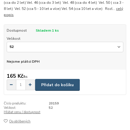
(cca do 2 let) Vel. 46 (cca do 3 let) Vel. 48 (cca do 4 let) Vel. 50 ( cca 3 -
8 let) Vel. 52 (cca 5 - 10 let a více) Vel. 54 (cca 10 let a více) Rozl...
celý
popis
Dostupnost
Skladem 1 ks
Velikost
Nejsme plátci DPH
165 Kč
/
ks
Přidat do košíku
Číslo produktu:
20159
Velikost:
52
Hlídat cenu / dostupnost
Do oblíbených