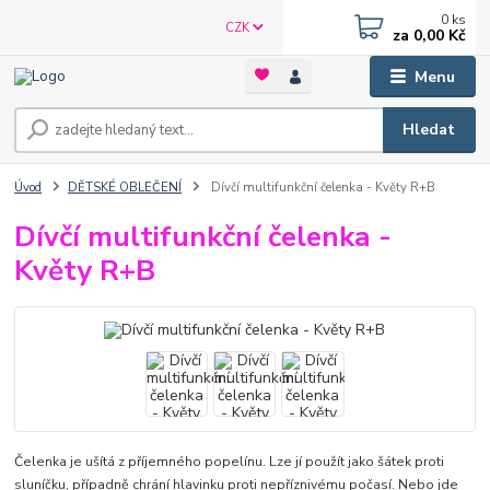
0
ks
CZK
za
0,00 Kč
Menu
Hledat
Úvod
DĚTSKÉ OBLEČENÍ
Dívčí multifunkční čelenka - Květy R+B
Dívčí multifunkční čelenka -
Květy R+B
Čelenka je ušítá z příjemného popelínu. Lze jí použít jako šátek proti
sluníčku, případně chrání hlavinku proti nepříznivému počasí. Nebo jde