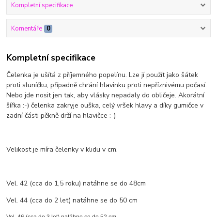
Kompletní specifikace
Komentáře
0
Kompletní specifikace
Čelenka je ušítá z příjemného popelínu. Lze jí použít jako šátek
proti sluníčku, případně chrání hlavinku proti nepříznivému počasí.
Nebo jde nosit jen tak, aby vlásky nepadaly do obličeje. Akorátní
šířka :-) čelenka zakryje ouška, celý vršek hlavy a díky gumičce v
zadní části pěkně drží na hlavičce :-)
Velikost je míra čelenky v klidu v cm.
Vel. 42 (cca do 1,5 roku) natáhne se do 48cm
Vel. 44 (cca do 2 let) natáhne se do 50 cm