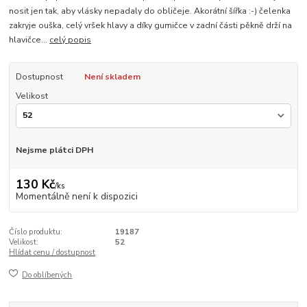
nosit jen tak, aby vlásky nepadaly do obličeje. Akorátní šířka :-) čelenka
zakryje ouška, celý vršek hlavy a díky gumičce v zadní části pěkně drží na
hlavičce...
celý popis
Dostupnost
Není skladem
Velikost
Nejsme plátci DPH
130 Kč
/
ks
Momentálně není k dispozici
Číslo produktu:
19187
Velikost:
52
Hlídat cenu / dostupnost
Do oblíbených