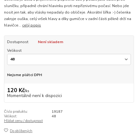
sluníčku, případně chrání hlavinku proti nepříznivému počasí. Nebo jde
nosit jen tak, aby vlásky nepadaly do obličeje. Akorátní šířka :-) čelenka
zakryje ouška, celý vršek hlavy a díky gumičce v zadní části pěkně drží na
hlavičce...
celý popis
Dostupnost
Není skladem
Velikost
Nejsme plátci DPH
120 Kč
/
ks
Momentálně není k dispozici
Číslo produktu:
19187
Velikost:
48
Hlídat cenu / dostupnost
Do oblíbených