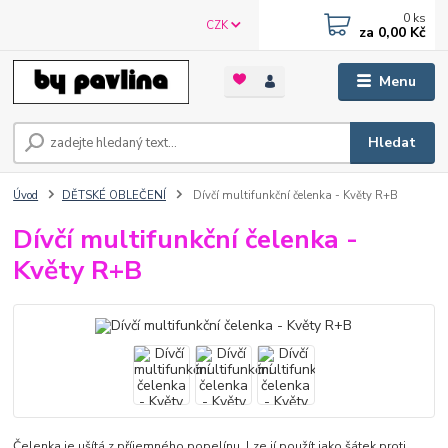
0
ks
CZK
za
0,00 Kč
Menu
Hledat
Úvod
DĚTSKÉ OBLEČENÍ
Dívčí multifunkční čelenka - Květy R+B
Dívčí multifunkční čelenka -
Květy R+B
Čelenka je ušítá z příjemného popelínu. Lze jí použít jako šátek proti