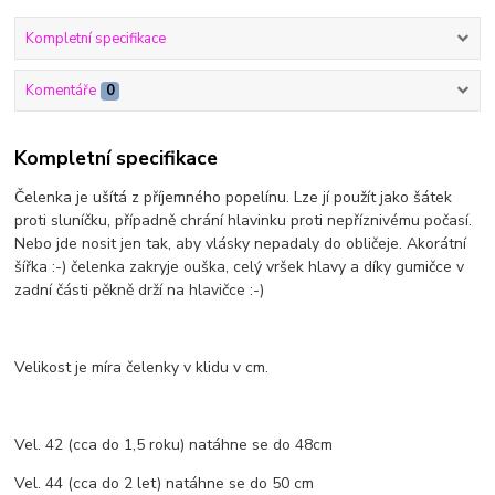
Kompletní specifikace
Komentáře
0
Kompletní specifikace
Čelenka je ušítá z příjemného popelínu. Lze jí použít jako šátek
proti sluníčku, případně chrání hlavinku proti nepříznivému počasí.
Nebo jde nosit jen tak, aby vlásky nepadaly do obličeje. Akorátní
šířka :-) čelenka zakryje ouška, celý vršek hlavy a díky gumičce v
zadní části pěkně drží na hlavičce :-)
Velikost je míra čelenky v klidu v cm.
Vel. 42 (cca do 1,5 roku) natáhne se do 48cm
Vel. 44 (cca do 2 let) natáhne se do 50 cm