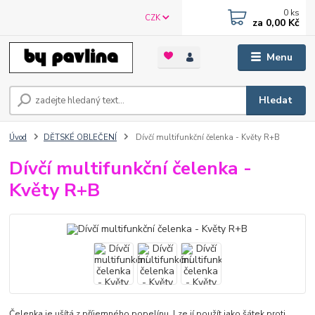
0
ks
CZK
za
0,00 Kč
Menu
Hledat
Úvod
DĚTSKÉ OBLEČENÍ
Dívčí multifunkční čelenka - Květy R+B
Dívčí multifunkční čelenka -
Květy R+B
Čelenka je ušítá z příjemného popelínu. Lze jí použít jako šátek proti