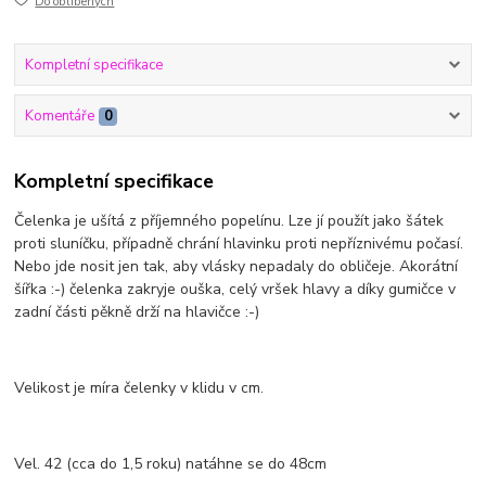
Do oblíbených
Kompletní specifikace
Komentáře
0
Kompletní specifikace
Čelenka je ušítá z příjemného popelínu. Lze jí použít jako šátek
proti sluníčku, případně chrání hlavinku proti nepříznivému počasí.
Nebo jde nosit jen tak, aby vlásky nepadaly do obličeje. Akorátní
šířka :-) čelenka zakryje ouška, celý vršek hlavy a díky gumičce v
zadní části pěkně drží na hlavičce :-)
Velikost je míra čelenky v klidu v cm.
Vel. 42 (cca do 1,5 roku) natáhne se do 48cm