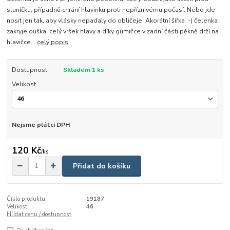
sluníčku, případně chrání hlavinku proti nepříznivému počasí. Nebo jde
nosit jen tak, aby vlásky nepadaly do obličeje. Akorátní šířka :-) čelenka
zakryje ouška, celý vršek hlavy a díky gumičce v zadní části pěkně drží na
hlavičce...
celý popis
Dostupnost
Skladem 1 ks
Velikost
Nejsme plátci DPH
120 Kč
/
ks
Přidat do košíku
Číslo produktu:
19187
Velikost:
46
Hlídat cenu / dostupnost