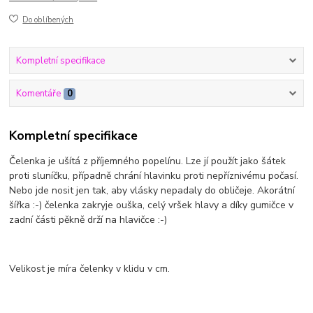
Do oblíbených
Kompletní specifikace
Komentáře
0
Kompletní specifikace
Čelenka je ušítá z příjemného popelínu. Lze jí použít jako šátek
proti sluníčku, případně chrání hlavinku proti nepříznivému počasí.
Nebo jde nosit jen tak, aby vlásky nepadaly do obličeje. Akorátní
šířka :-) čelenka zakryje ouška, celý vršek hlavy a díky gumičce v
zadní části pěkně drží na hlavičce :-)
Velikost je míra čelenky v klidu v cm.