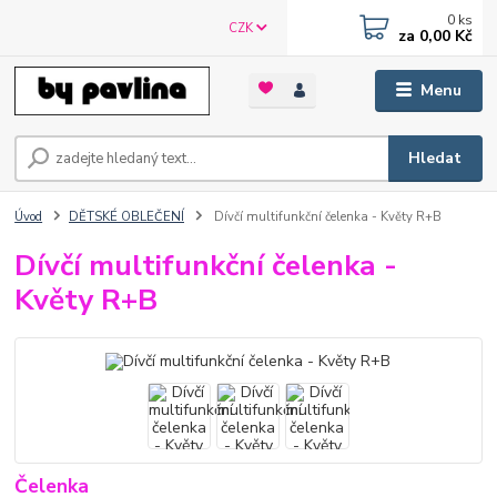
0
ks
CZK
za
0,00 Kč
Menu
Hledat
Úvod
DĚTSKÉ OBLEČENÍ
Dívčí multifunkční čelenka - Květy R+B
Dívčí multifunkční čelenka -
Květy R+B
Čelenka