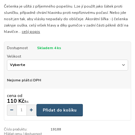
Čelenka je ušítá z příjemného popelínu. Lze jí použít jako šátek proti
sluníčku, případně chrání hlavinku proti nepříznivému počasí. Nebo jde
nosit jen tak, aby vlásky nepadaly do obličeje. Akorátní šířka :-) čelenka
zakryje ouška, celý vršek hlavy a díky gumičce v zadní části pěkně drží na
hlavičce...
celý popis
Dostupnost
Skladem 4 ks
Velikost
Nejsme plátci DPH
cena od
110 Kč
/
ks
Přidat do košíku
Číslo produktu:
19188
Hlídat cenu / dostupnost