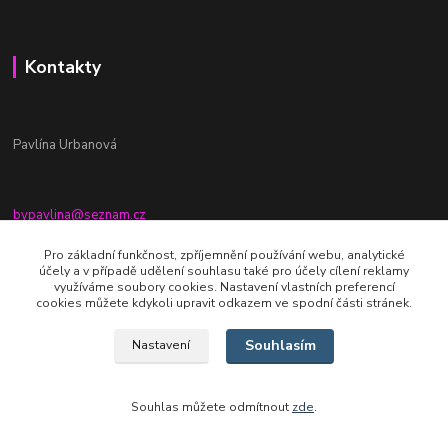
Kontakty
Pavlína Urbanová
bypavlina@seznam.cz
+420774917196
Pro základní funkčnost, zpříjemnění používání webu, analytické
účely a v případě udělení souhlasu také pro účely cílení reklamy
Fb stránka - By pavlina
využíváme soubory cookies. Nastavení vlastních preferencí
cookies můžete kdykoli upravit odkazem ve spodní části stránek.
Souhlasím
Nastavení
Souhlas můžete odmítnout
zde
.
Vytvořeno na
Eshop-rychle.cz