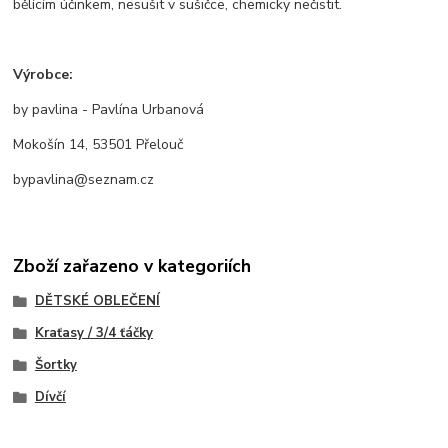
bělícím účinkem, nesušit v sušičce, chemicky nečistit.
Výrobce:
by pavlina - Pavlína Urbanová
Mokošín 14, 53501 Přelouč
bypavlina@seznam.cz
Zboží zařazeno v kategoriích
DĚTSKÉ OBLEČENÍ
Kraťasy / 3/4 ťáčky
Šortky
Dívčí