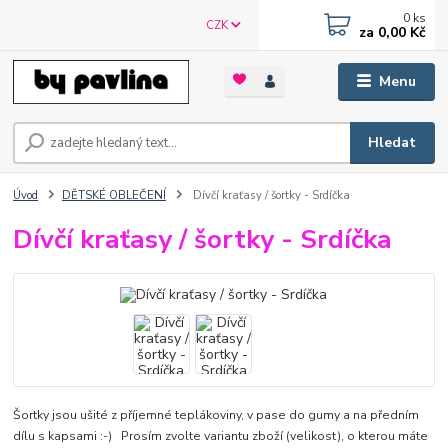
0
ks
CZK
za
0,00 Kč
Menu
Hledat
Úvod
DĚTSKÉ OBLEČENÍ
Dívčí kraťasy / šortky - Srdíčka
Dívčí kraťasy / šortky - Srdíčka
Šortky jsou ušité z příjemné teplákoviny, v pase do gumy a na předním
dílu s kapsami :-) Prosím zvolte variantu zboží (velikost), o kterou máte