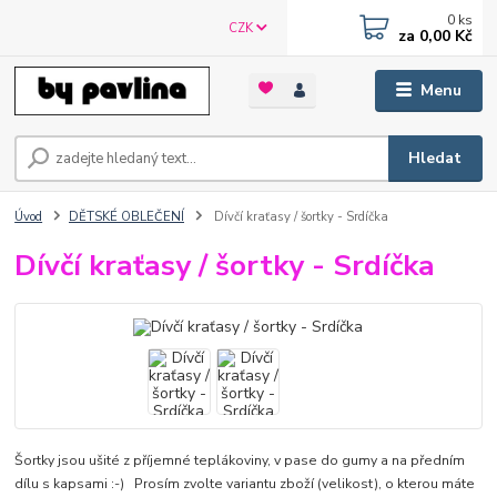
0
ks
CZK
za
0,00 Kč
Menu
Hledat
Úvod
DĚTSKÉ OBLEČENÍ
Dívčí kraťasy / šortky - Srdíčka
Dívčí kraťasy / šortky - Srdíčka
Šortky jsou ušité z příjemné teplákoviny, v pase do gumy a na předním
dílu s kapsami :-) Prosím zvolte variantu zboží (velikost), o kterou máte