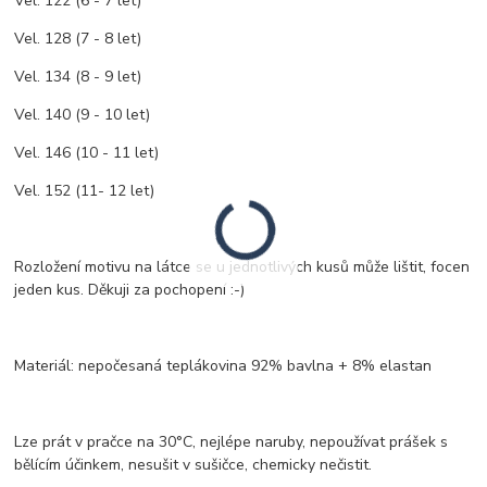
Vel. 122 (6 - 7 let)
Vel. 128 (7 - 8 let)
Vel. 134 (8 - 9 let)
Vel. 140 (9 - 10 let)
Vel. 146 (10 - 11 let)
Vel. 152 (11- 12 let)
Rozložení motivu na látce se u jednotlivých kusů může lištit, focen
jeden kus. Děkuji za pochopení :-)
Materiál: nepočesaná teplákovina 92% bavlna + 8% elastan
Lze prát v pračce na 30°C, nejlépe naruby, nepoužívat prášek s
bělícím účinkem, nesušit v sušičce, chemicky nečistit.