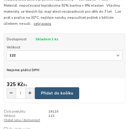
Materiál: nepočesaná teplákovina 92% bavlna + 8% elastan Všechny
materiály, ze kterých šiji, mají atest nezávadnosti pro děti do 3 let. Lze
prát v pračce na 30°C, nejlépe naruby, nepoužívat prášek s bělícím
účinkem, nesuši...
celý popis
Dostupnost
Skladem 1 ks
Velikost
Nejsme plátci DPH
325 Kč
/
ks
Přidat do košíku
Číslo produktu:
19110
Velikost:
122
Hlídat cenu / dostupnost