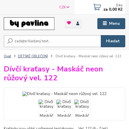
0
ks
CZK
za
0,00 Kč
Menu
Hledat
Úvod
DĚTSKÉ OBLEČENÍ
Dívčí kraťasy - Maskáč neon růžový vel. 122
Dívčí kraťasy - Maskáč neon
růžový vel. 122
Kraťásky jsou ušité z příjemné teplákoviny. Vel. 122 (6 - 7 let)