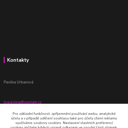
Kontakty
Pavlína Urbanová
bypavlina@seznam.cz
+420774917196
Pro základní funkčnost, zpříjemnění používání webu, analytické
účely a v případě udělení souhlasu také pro účely cílení reklamy
Fb stránka - By pavlina
využíváme soubory cookies. Nastavení vlastních preferencí
cookies můžete kdykoli upravit odkazem ve spodní části stránek.