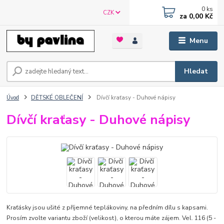
0
ks
CZK
za
0,00 Kč
Menu
Hledat
Úvod
DĚTSKÉ OBLEČENÍ
Dívčí kraťasy - Duhové nápisy
Dívčí kraťasy - Duhové nápisy
Kraťásky jsou ušité z příjemné teplákoviny, na předním dílu s kapsami.
Prosím zvolte variantu zboží (velikost), o kterou máte zájem. Vel. 116 (5 -