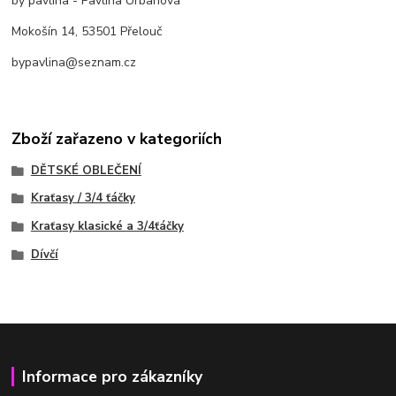
by pavlina - Pavlína Urbanová
Mokošín 14, 53501 Přelouč
bypavlina@seznam.cz
Zboží zařazeno v kategoriích
DĚTSKÉ OBLEČENÍ
Kraťasy / 3/4 ťáčky
Kraťasy klasické a 3/4ťáčky
Dívčí
Informace pro zákazníky