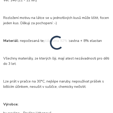
Vel. 146 (11 - 12 let)
Rozložení motivu na látce se u jednotlivých kusů může lištit, focen
jeden kus. Děkuji za pochopení :-)
Materiál:
nepočesaná teplákovina 92% bavlna + 8% elastan
Všechny materiály, ze kterých šiji, mají atest nezávadnosti pro děti
do 3 let.
Lze prát v pračce na 30°C, nejlépe naruby, nepoužívat prášek s
bělícím účinkem, nesušit v sušičce, chemicky nečistit.
Výrobce: