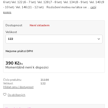
6 let) Vel. 122 (6 - 7 let) Vel. 128 (7 - 8 let) Vel. 134 (8 - 9 let) Vel. 140 (9
- 10 let) Vel. 146 (11 - 12 let) Rozložení motivu na látce se ...
celý
popis
Dostupnost
Není skladem
Velikost
Nejsme plátci DPH
390 Kč
/
ks
Momentálně není k dispozici
Číslo produktu:
21100
Velikost:
122
Hlídat cenu / dostupnost
Do oblíbených