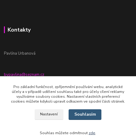
Kontakty
Pavlína Urbanová
bypavlina@seznam.cz
+420774917196
Pro základní funkčnost, zpříjemnění používání webu, analytické
účely a v případě udělení souhlasu také pro účely cílení reklamy
Fb stránka - By pavlina
využíváme soubory cookies. Nastavení vlastních preferencí
cookies můžete kdykoli upravit odkazem ve spodní části stránek.
Souhlasím
Nastavení
Souhlas můžete odmítnout
zde
.