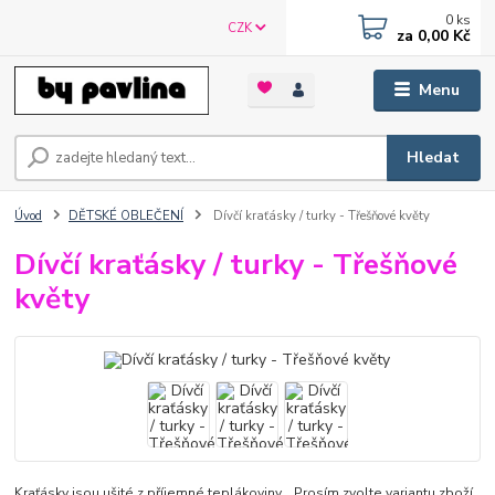
0
ks
CZK
za
0,00 Kč
Menu
Hledat
Úvod
DĚTSKÉ OBLEČENÍ
Dívčí kraťásky / turky - Třešňové květy
Dívčí kraťásky / turky - Třešňové
květy
Kraťásky jsou ušité z příjemné teplákoviny. Prosím zvolte variantu zboží