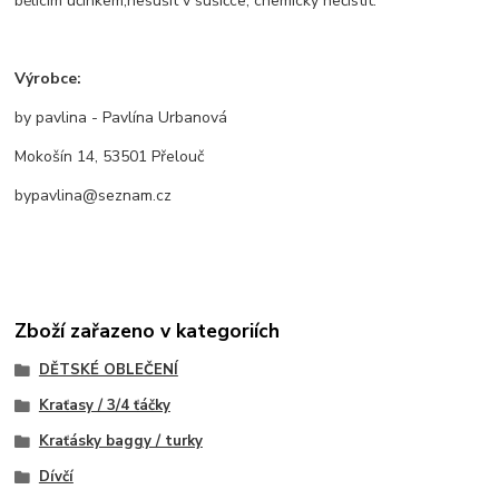
bělícím účinkem,nesušit v sušičce, chemicky nečistit.
Výrobce:
by pavlina - Pavlína Urbanová
Mokošín 14, 53501 Přelouč
bypavlina@seznam.cz
Zboží zařazeno v kategoriích
DĚTSKÉ OBLEČENÍ
Kraťasy / 3/4 ťáčky
Kraťásky baggy / turky
Dívčí