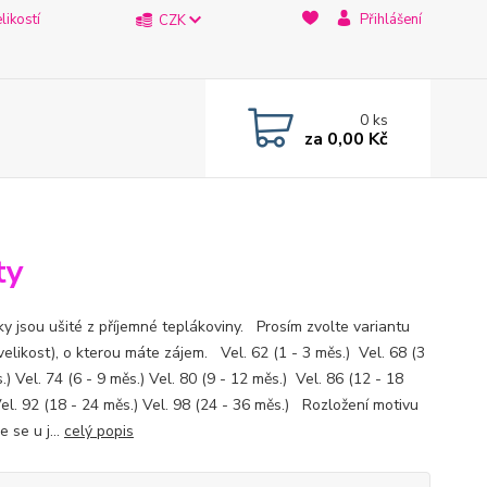
likostí
Přihlášení
CZK
0
ks
za
0,00 Kč
ty
ky jsou ušité z příjemné teplákoviny. Prosím zvolte variantu
velikost), o kterou máte zájem. Vel. 62 (1 - 3 měs.) Vel. 68 (3
.) Vel. 74 (6 - 9 měs.) Vel. 80 (9 - 12 měs.) Vel. 86 (12 - 18
Vel. 92 (18 - 24 měs.) Vel. 98 (24 - 36 měs.) Rozložení motivu
e se u j...
celý popis