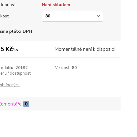
tupnost
Není skladem
ikost
sme plátci DPH
5 Kč
Momentálně není k dispozici
/
ks
roduktu:
20192
Velikost:
80
cenu / dostupnost
oblíbených
Komentáře
0