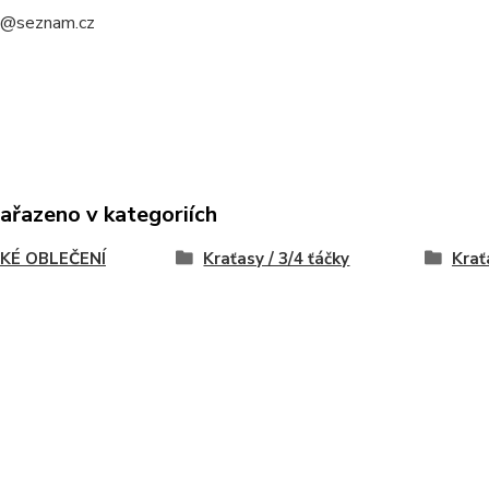
a@seznam.cz
zařazeno v kategoriích
KÉ OBLEČENÍ
Kraťasy / 3/4 ťáčky
Krať