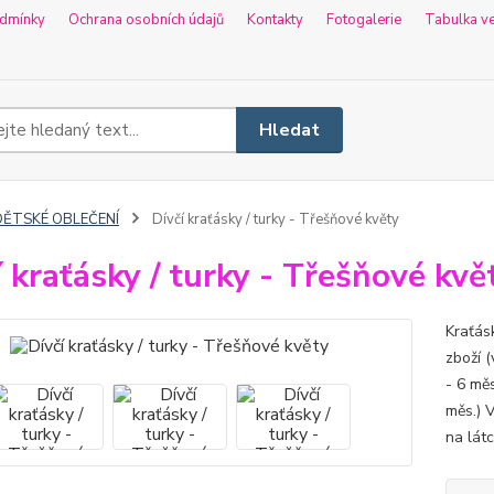
dmínky
Ochrana osobních údajů
Kontakty
Fotogalerie
Tabulka ve
Hledat
DĚTSKÉ OBLEČENÍ
Dívčí kraťásky / turky - Třešňové květy
í kraťásky / turky - Třešňové kvě
Kraťás
zboží (
- 6 měs
měs.) 
na látc