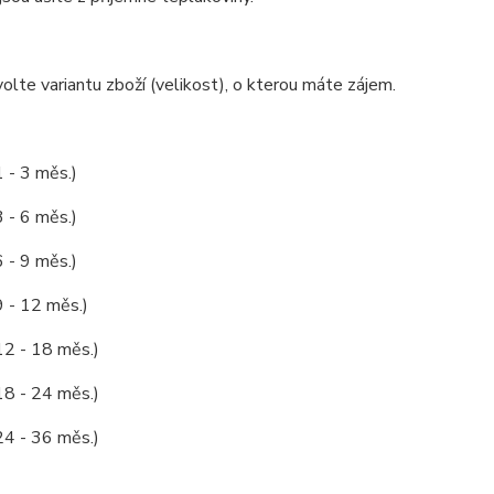
olte variantu zboží (velikost), o kterou máte zájem.
1 - 3 měs.)
3 - 6 měs.)
6 - 9 měs.)
9 - 12 měs.)
12 - 18 měs.)
18 - 24 měs.)
24 - 36 měs.)