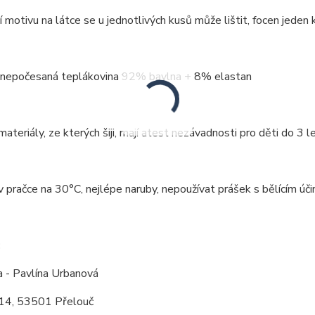
 motivu na látce se u jednotlivých kusů může lištit, focen jeden k
: nepočesaná teplákovina 92% bavlna + 8% elastan
ateriály, ze kterých šiji, mají atest nezávadnosti pro děti do 3 le
v pračce na 30°C, nejlépe naruby, nepoužívat prášek s bělícím úči
:
a - Pavlína Urbanová
14, 53501 Přelouč