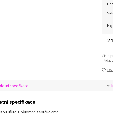
Dos
Vel
Nej
24
Číslo p
Hlídat 
Do 
etní specifikace
tní specifikace
jsou ušité z příjemné teplákoviny.