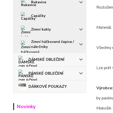
Rukavice
Rozložení
Capáčky
Materiál
Zimní kukly
Zimní háčkované čepice /
nákrčníky
Všechny m
DÁMSKÉ OBLEČENÍ
Lze prát 
PÁNSKÉ OBLEČENÍ
DÁRKOVÉ POUKAZY
Výrobce
by pavlin
Novinky
Mokošín 