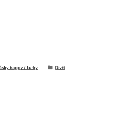
ásky baggy / turky
Dívčí