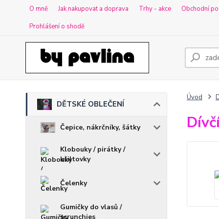
O mně
Jak nakupovat a doprava
Trhy - akce
Obchodní po
Prohlášení o shodě
Úvod
DĚTSKÉ OBLEČENÍ
Dívč
Čepice, nákrčníky, šátky
Klobouky / pirátky /
kšiltovky
Čelenky
Gumičky do vlasů /
scrunchies