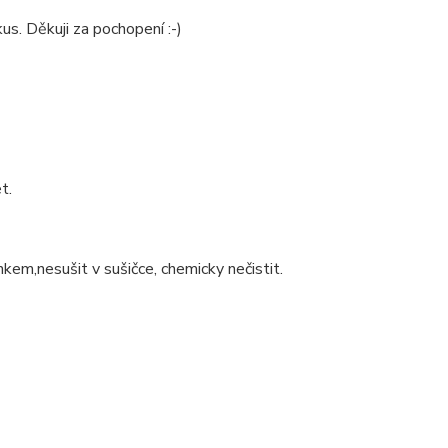
us. Děkuji za pochopení :-)
t.
nkem,nesušit v sušičce, chemicky nečistit.