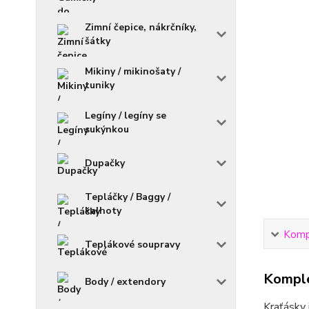
Zimní čepice, nákrčníky,
šátky
Mikiny / mikinošaty /
tuniky
Legíny / legíny se
sukýnkou
Dupačky
Tepláčky / Baggy /
kalhoty
Kompl
Teplákové soupravy
Komple
Body / extendory
Kraťásky 