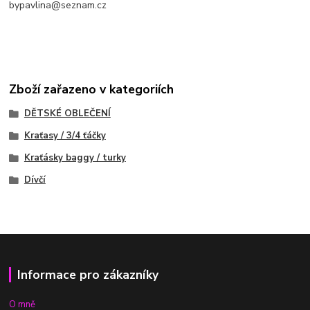
bypavlina@seznam.cz
Zboží zařazeno v kategoriích
DĚTSKÉ OBLEČENÍ
Kraťasy / 3/4 ťáčky
Kraťásky baggy / turky
Dívčí
Informace pro zákazníky
O mně