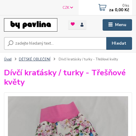
0
ks
CZK
za
0,00 Kč
Menu
Hledat
Úvod
DĚTSKÉ OBLEČENÍ
Dívčí kraťásky / turky - Třešňové květy
Dívčí kraťásky / turky - Třešňové
květy