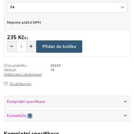
Nejsme plátci DPH
235 Kč
/
ks
Přidat do košíku
Číslo produktu:
20192
Velikost:
74
Hlídat cenu / dostupnost
Do oblíbených
Kompletní specifikace
Komentáře
0
Kompletní specifikace