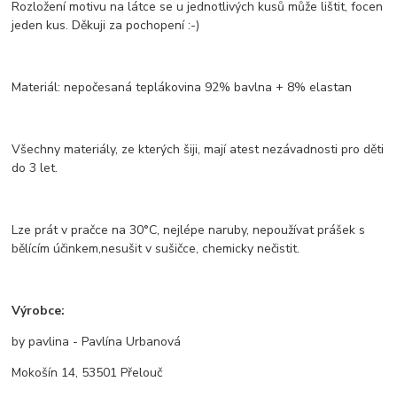
Rozložení motivu na látce se u jednotlivých kusů může lištit, focen
jeden kus. Děkuji za pochopení :-)
Materiál: nepočesaná teplákovina 92% bavlna + 8% elastan
Všechny materiály, ze kterých šiji, mají atest nezávadnosti pro děti
do 3 let.
Lze prát v pračce na 30°C, nejlépe naruby, nepoužívat prášek s
bělícím účinkem,nesušit v sušičce, chemicky nečistit.
Výrobce:
by pavlina - Pavlína Urbanová
Mokošín 14, 53501 Přelouč