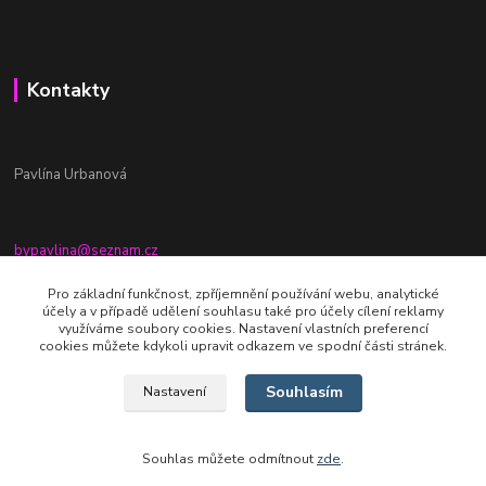
Kontakty
Pavlína Urbanová
bypavlina@seznam.cz
+420774917196
Pro základní funkčnost, zpříjemnění používání webu, analytické
účely a v případě udělení souhlasu také pro účely cílení reklamy
Fb stránka - By pavlina
využíváme soubory cookies. Nastavení vlastních preferencí
cookies můžete kdykoli upravit odkazem ve spodní části stránek.
Souhlasím
Nastavení
Souhlas můžete odmítnout
zde
.
Vytvořeno na
Eshop-rychle.cz