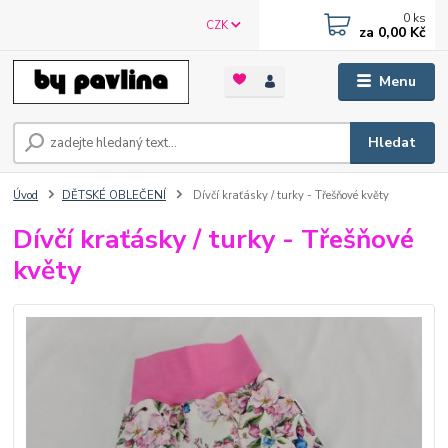
0
ks
CZK
za
0,00 Kč
Menu
Hledat
Úvod
DĚTSKÉ OBLEČENÍ
Dívčí kraťásky / turky - Třešňové květy
Dívčí kraťásky / turky - Třešňové
květy