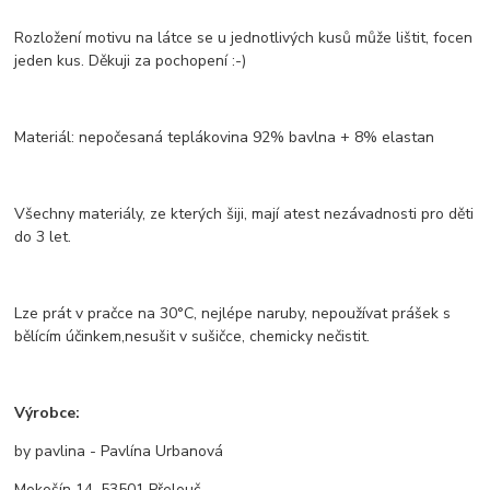
Rozložení motivu na látce se u jednotlivých kusů může lištit, focen
jeden kus. Děkuji za pochopení :-)
Materiál: nepočesaná teplákovina 92% bavlna + 8% elastan
Všechny materiály, ze kterých šiji, mají atest nezávadnosti pro děti
do 3 let.
Lze prát v pračce na 30°C, nejlépe naruby, nepoužívat prášek s
bělícím účinkem,nesušit v sušičce, chemicky nečistit.
Výrobce:
by pavlina - Pavlína Urbanová
Mokošín 14, 53501 Přelouč