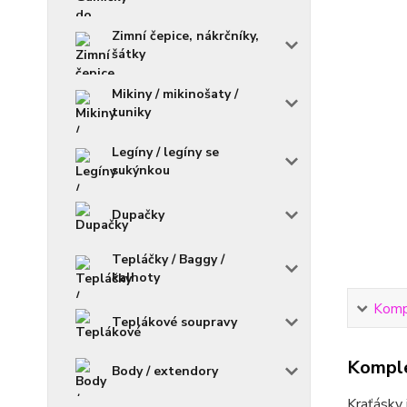
Zimní čepice, nákrčníky,
šátky
Mikiny / mikinošaty /
tuniky
Legíny / legíny se
sukýnkou
Dupačky
Tepláčky / Baggy /
kalhoty
Kompl
Teplákové soupravy
Komple
Body / extendory
Kraťásky 