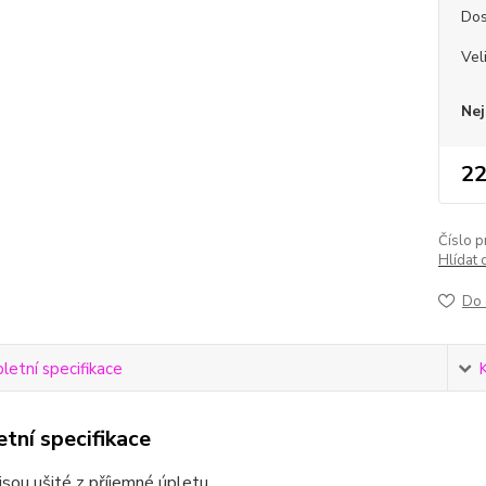
Dos
Vel
Nej
22
Číslo p
Hlídat 
Do 
etní specifikace
tní specifikace
jsou ušité z příjemné úpletu.