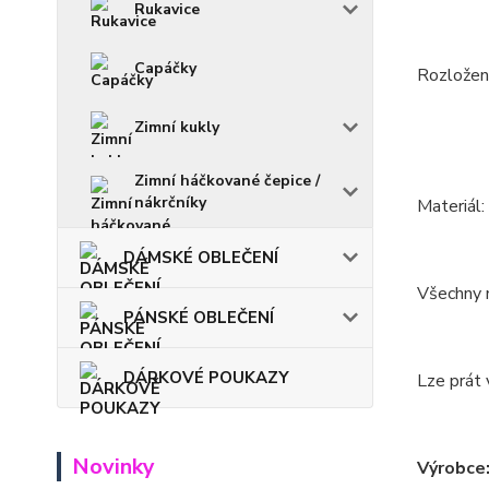
Rukavice
Capáčky
Rozložení
Zimní kukly
Zimní háčkované čepice /
nákrčníky
Materiál
DÁMSKÉ OBLEČENÍ
Všechny m
PÁNSKÉ OBLEČENÍ
DÁRKOVÉ POUKAZY
Lze prát 
Novinky
Výrobce