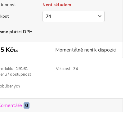
tupnost
Není skladem
ikost
sme plátci DPH
5 Kč
Momentálně není k dispozici
/
ks
roduktu:
19161
Velikost:
74
cenu / dostupnost
oblíbených
Komentáře
0