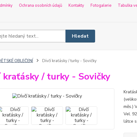
dmínky
Ochrana osobních údajů
Kontakty
Fotogalerie
Tabulka ve
Hledat
DĚTSKÉ OBLEČENÍ
Dívčí kraťásky / turky - Sovičky
í kraťásky / turky - Sovičky
Kraťás
(veliko
měs.) V
Vel. 9
látce s