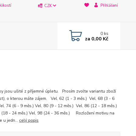
likostí
Přihlášení
CZK
0
ks
za
0,00 Kč
ky jsou ušité z příjemné úpletu. Prosím zvolte variantu zboží
st), o kterou máte zájem. Vel. 62 (1 - 3 měs.) Vel. 68 (3 - 6
el. 74 (6 - 9 měs.) Vel. 80 (9 - 12 měs.) Vel. 86 (12 - 18 měs.)
2 (18 - 24 měs.) Vel. 98 (24 - 36 měs.) Rozložení motivu na
e u jedn...
celý popis