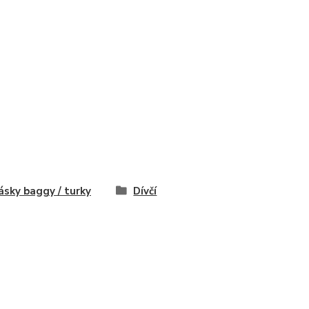
ásky baggy / turky
Dívčí