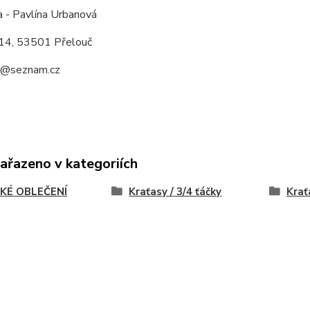
a - Pavlína Urbanová
14, 53501 Přelouč
a@seznam.cz
zařazeno v kategoriích
KÉ OBLEČENÍ
Kraťasy / 3/4 ťáčky
Krať