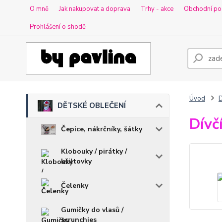
O mně
Jak nakupovat a doprava
Trhy - akce
Obchodní po
Prohlášení o shodě
Úvod
DĚTSKÉ OBLEČENÍ
Dívč
Čepice, nákrčníky, šátky
Klobouky / pirátky /
kšiltovky
Čelenky
Gumičky do vlasů /
scrunchies