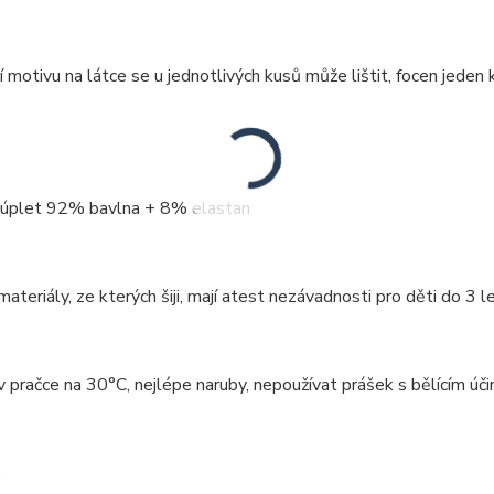
 motivu na látce se u jednotlivých kusů může lištit, focen jeden k
: úplet 92% bavlna + 8% elastan
ateriály, ze kterých šiji, mají atest nezávadnosti pro děti do 3 le
v pračce na 30°C, nejlépe naruby, nepoužívat prášek s bělícím úči
: