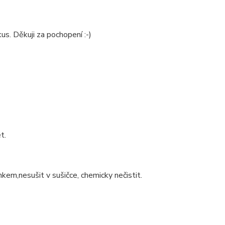
us. Děkuji za pochopení :-)
t.
nkem,nesušit v sušičce, chemicky nečistit.