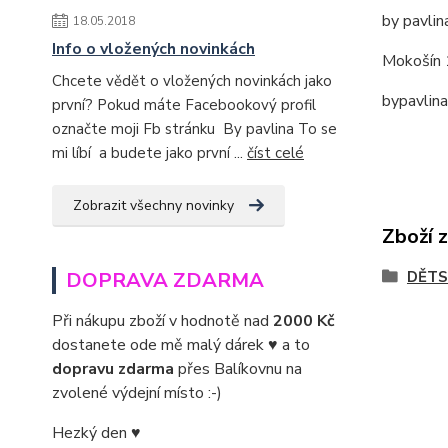
by pavlin
18.05.2018
Info o vložených novinkách
Mokošín 
Chcete vědět o vložených novinkách jako
bypavlin
první? Pokud máte Facebookový profil
označte moji Fb stránku By pavlina To se
mi líbí a budete jako první ...
číst celé
Zobrazit všechny novinky
Zboží 
DĚTS
DOPRAVA ZDARMA
Při nákupu zboží v hodnotě nad
2000 Kč
dostanete ode mě malý dárek ♥ a to
dopravu zdarma
přes Balíkovnu na
zvolené výdejní místo :-)
Hezký den ♥