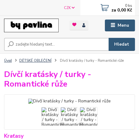
0
ks
CZK
za
0,00 Kč
Menu
Hledat
Úvod
DĚTSKÉ OBLEČENÍ
Dívčí kraťásky / turky - Romantické růže
Dívčí kraťásky / turky -
Romantické růže
Kraťasy