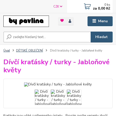
0
ks
CZK
za
0,00 Kč
Menu
Hledat
Úvod
DĚTSKÉ OBLEČENÍ
Dívčí kraťásky / turky - Jabloňové květy
Dívčí kraťásky / turky - Jabloňové
květy
Kraťásky jsou ušité z příjemného úpletu. Prosím zvolte variantu zboží