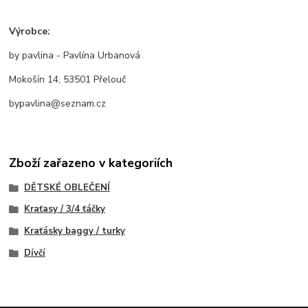
Výrobce:
by pavlina - Pavlína Urbanová
Mokošín 14, 53501 Přelouč
bypavlina@seznam.cz
Zboží zařazeno v kategoriích
DĚTSKÉ OBLEČENÍ
Kraťasy / 3/4 ťáčky
Kraťásky baggy / turky
Dívčí