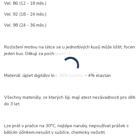
Vel. 86 (12 - 18 měs.)
Vel. 92 (18 - 24 měs.)
Vel. 98 (24 - 36 měs.)
Rozložení motivu na látce se u jednotlivých kusů může lištit, focen
jeden kus. Děkuji za pochopení :-)
Materiál: úplet digitální tisk 96% bavlna + 4% elastan
Všechny materiály, ze kterých šiji, mají atest nezávadnosti pro děti
do 3 let.
Lze prát v pračce na 30°C, nejlépe naruby, nepoužívat prášek s
bělícím účinkem,nesušit v sušičce, chemicky nečistit.