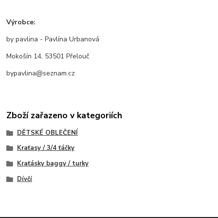
Výrobce:
by pavlina - Pavlína Urbanová
Mokošín 14, 53501 Přelouč
bypavlina@seznam.cz
Zboží zařazeno v kategoriích
DĚTSKÉ OBLEČENÍ
Kraťasy / 3/4 ťáčky
Kraťásky baggy / turky
Dívčí