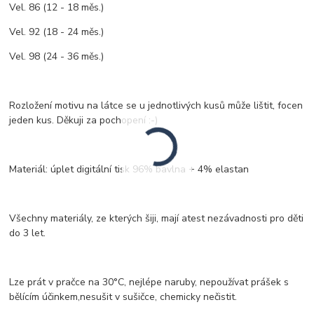
Vel. 86 (12 - 18 měs.)
Vel. 92 (18 - 24 měs.)
Vel. 98 (24 - 36 měs.)
Rozložení motivu na látce se u jednotlivých kusů může lištit, focen
jeden kus. Děkuji za pochopení :-)
Materiál: úplet digitální tisk 96% bavlna + 4% elastan
Všechny materiály, ze kterých šiji, mají atest nezávadnosti pro děti
do 3 let.
Lze prát v pračce na 30°C, nejlépe naruby, nepoužívat prášek s
bělícím účinkem,nesušit v sušičce, chemicky nečistit.