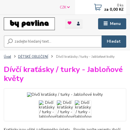
0
ks
CZK
za
0,00 Kč
Menu
Hledat
Úvod
DĚTSKÉ OBLEČENÍ
Dívčí kraťásky / turky - Jabloňové květy
Dívčí kraťásky / turky - Jabloňové
květy
Kraťásky jsou ušité z příjemného úpletu. Prosím zvolte variantu zboží