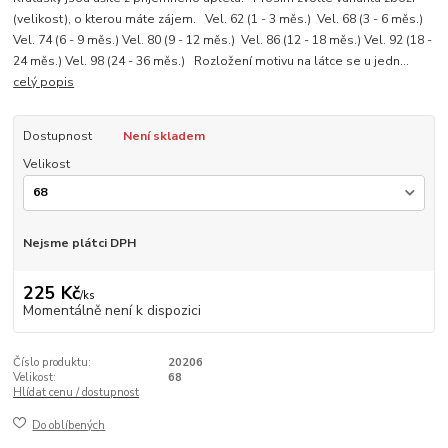
(velikost), o kterou máte zájem. Vel. 62 (1 - 3 měs.) Vel. 68 (3 - 6 měs.)
Vel. 74 (6 - 9 měs.) Vel. 80 (9 - 12 měs.) Vel. 86 (12 - 18 měs.) Vel. 92 (18 -
24 měs.) Vel. 98 (24 - 36 měs.) Rozložení motivu na látce se u jedn...
celý popis
Dostupnost
Není skladem
Velikost
Nejsme plátci DPH
225 Kč
/
ks
Momentálně není k dispozici
Číslo produktu:
20206
Velikost:
68
Hlídat cenu / dostupnost
Do oblíbených