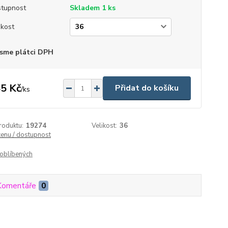
tupnost
Skladem 1 ks
ikost
sme plátci DPH
5 Kč
Přidat do košíku
/
ks
roduktu:
19274
Velikost:
36
cenu / dostupnost
oblíbených
Komentáře
0