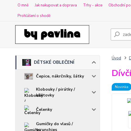
O mně
Jak nakupovat a doprava
Trhy - akce
Obchodní po
Prohlášení o shodě
Úvod
DĚTSKÉ OBLEČENÍ
Dívč
Čepice, nákrčníky, šátky
Novinka
Klobouky / pirátky /
kšiltovky
Čelenky
Gumičky do vlasů /
scrunchies