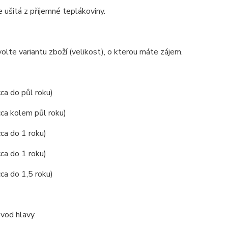
e ušitá z příjemné teplákoviny.
olte variantu zboží (velikost), o kterou máte zájem.
cca do půl roku)
cca kolem půl roku)
cca do 1 roku)
cca do 1 roku)
cca do 1,5 roku)
vod hlavy.