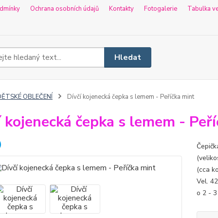
dmínky
Ochrana osobních údajů
Kontakty
Fotogalerie
Tabulka ve
Hledat
DĚTSKÉ OBLEČENÍ
Dívčí kojenecká čepka s lemem - Peříčka mint
í kojenecká čepka s lemem - Peř
Čepičk
(veliko
(cca ko
Vel. 4
o 2 - 3