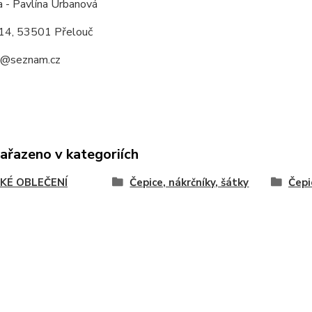
a - Pavlína Urbanová
14, 53501 Přelouč
a@seznam.cz
zařazeno v kategoriích
KÉ OBLEČENÍ
Čepice, nákrčníky, šátky
Čepi