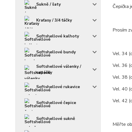
Sukně / šaty
Čepička j
Kraťasy / 3/4 ťáčky
Prosím zv
Softshellové kalhoty
Softshellové bundy
Vel. 34 (
Vel. 36 (
Softshellové válenky /
capáčky
Vel. 38 (
Softshellové rukavice
Vel. 40 (
Vel. 42 (
Softshellové čepice
Softshellové sukně
Měřte ob