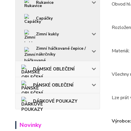
Rukavice
Obvod hla
Capáčky
Rozložení
Zimní kukly
Zimní háčkované čepice /
Materiál
nákrčníky
DÁMSKÉ OBLEČENÍ
Všechny m
PÁNSKÉ OBLEČENÍ
Lze prát 
DÁRKOVÉ POUKAZY
Výrobce
Novinky