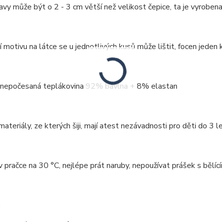
vy může být o 2 - 3 cm větší než velikost čepice, ta je vyrobena
 motivu na látce se u jednotlivých kusů může lištit, focen jeden k
: nepočesaná teplákovina 92% bavlna + 8% elastan
ateriály, ze kterých šiji, mají atest nezávadnosti pro děti do 3 le
v pračce na 30 °C, nejlépe prát naruby, nepoužívat prášek s bělící
: