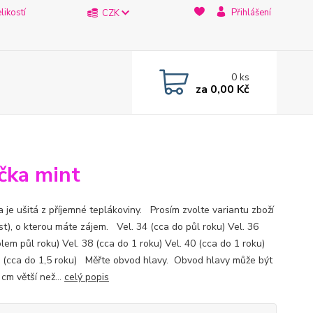
likostí
Přihlášení
CZK
0
ks
za
0,00 Kč
íčka mint
a je ušitá z příjemné teplákoviny. Prosím zvolte variantu zboží
st), o kterou máte zájem. Vel. 34 (cca do půl roku) Vel. 36
lem půl roku) Vel. 38 (cca do 1 roku) Vel. 40 (cca do 1 roku)
2 (cca do 1,5 roku) Měřte obvod hlavy. Obvod hlavy může být
 cm větší než...
celý popis