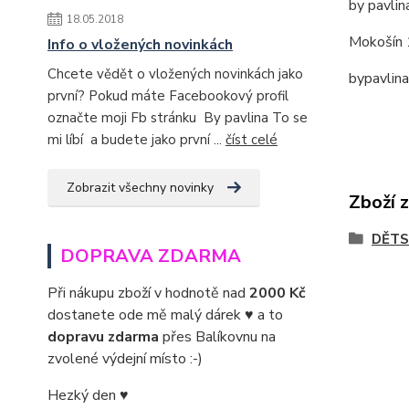
by pavlin
18.05.2018
Mokošín 
Info o vložených novinkách
Chcete vědět o vložených novinkách jako
bypavlin
první? Pokud máte Facebookový profil
označte moji Fb stránku By pavlina To se
mi líbí a budete jako první ...
číst celé
Zobrazit všechny novinky
Zboží 
DĚTS
DOPRAVA ZDARMA
Při nákupu zboží v hodnotě nad
2000 Kč
dostanete ode mě malý dárek ♥ a to
dopravu zdarma
přes Balíkovnu na
zvolené výdejní místo :-)
Hezký den ♥