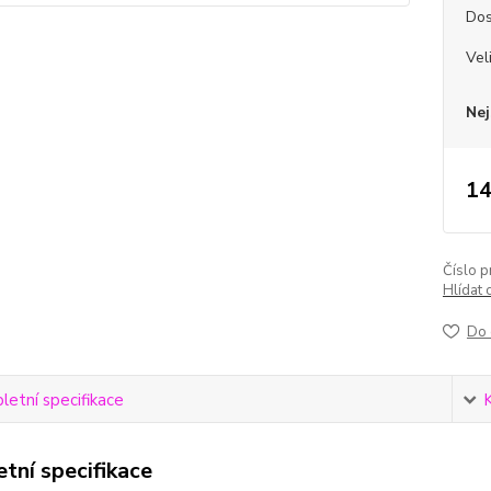
Dos
Vel
Nej
14
Číslo p
Hlídat 
Do 
etní specifikace
tní specifikace