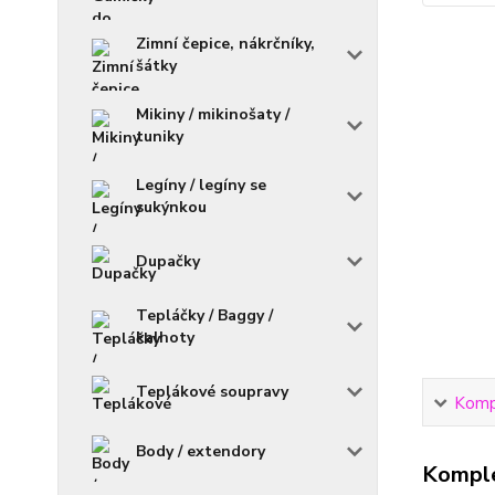
Zimní čepice, nákrčníky,
šátky
Mikiny / mikinošaty /
tuniky
Legíny / legíny se
sukýnkou
Dupačky
Tepláčky / Baggy /
kalhoty
Teplákové soupravy
Kompl
Body / extendory
Komple