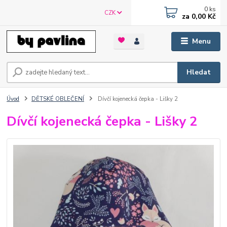
0
ks
CZK
za
0,00 Kč
Menu
Hledat
Úvod
DĚTSKÉ OBLEČENÍ
Dívčí kojenecká čepka - Lišky 2
Dívčí kojenecká čepka - Lišky 2