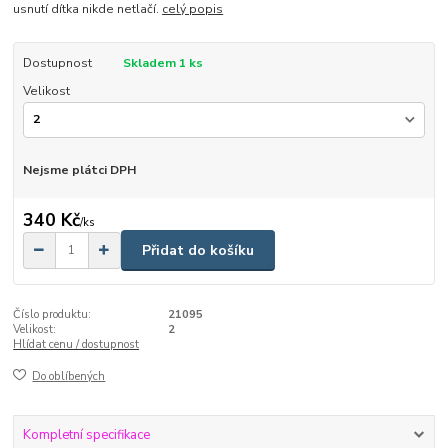
usnutí dítka nikde netlačí.
celý popis
Dostupnost
Skladem 1 ks
Velikost
Nejsme plátci DPH
340 Kč
/
ks
Přidat do košíku
Číslo produktu:
21095
Velikost:
2
Hlídat cenu / dostupnost
Do oblíbených
Kompletní specifikace