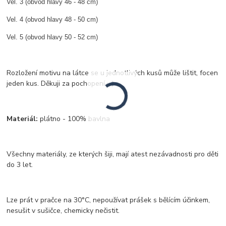
Vel. 3 (obvod hlavy 46 - 48 cm)
Vel. 4 (obvod hlavy 48 - 50 cm)
Vel. 5 (obvod hlavy 50 - 52 cm)
Rozložení motivu na látce se u jednotlivých kusů může lištit, focen
jeden kus. Děkuji za pochopení :-)
Materiál:
plátno - 100% bavlna
Všechny materiály, ze kterých šiji, mají atest nezávadnosti pro děti
do 3 let.
Lze prát v pračce na 30°C, nepoužívat prášek s bělícím účinkem,
nesušit v sušičce, chemicky nečistit.