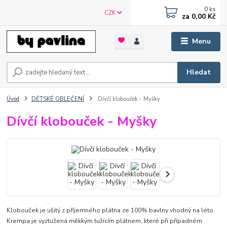
0
ks
CZK
za
0,00 Kč
Menu
Hledat
Úvod
DĚTSKÉ OBLEČENÍ
Dívčí klobouček - Myšky
Dívčí klobouček - Myšky
Klobouček je ušitý z příjemného plátna ze 100% bavlny vhodný na léto.
Krempa je vyztužená měkkým tužícím plátnem, které při případném