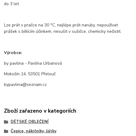
do 3 let.
Lze prát v pračce na 30 °C, nejlépe prát naruby, nepoužívat
prášek s bělícím účinkem, nesušit v sušičce, chemicky nečistit.
Výrobce:
by pavlina - Pavlína Urbanová
Mokošín 14, 53501 Přelouč
bypavlina@seznam.cz
Zboží zařazeno v kategoriích
DĚTSKÉ OBLEČENÍ
Čepice, nákrčníky, šátky