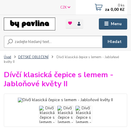
0
ks
CZK
za
0,00 Kč
Menu
Hledat
Úvod
DĚTSKÉ OBLEČENÍ
Dívčí klasická čepice s lemem - Jabloňové
květy II
Dívčí klasická čepice s lemem -
Jabloňové květy II