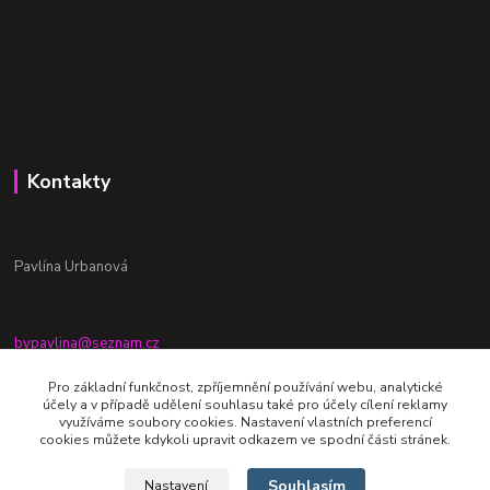
Kontakty
Pavlína Urbanová
bypavlina@seznam.cz
+420774917196
Pro základní funkčnost, zpříjemnění používání webu, analytické
účely a v případě udělení souhlasu také pro účely cílení reklamy
Fb stránka - By pavlina
využíváme soubory cookies. Nastavení vlastních preferencí
cookies můžete kdykoli upravit odkazem ve spodní části stránek.
Souhlasím
Nastavení