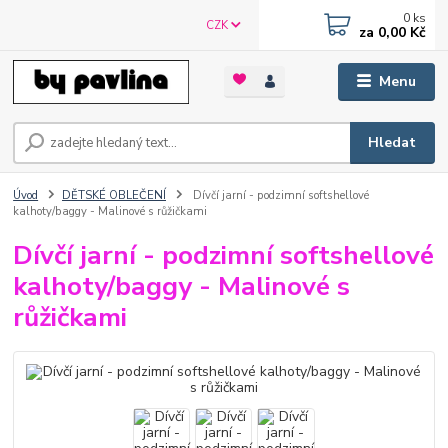
0
ks
CZK
za
0,00 Kč
Menu
Hledat
Úvod
DĚTSKÉ OBLEČENÍ
Dívčí jarní - podzimní softshellové
kalhoty/baggy - Malinové s růžičkami
Dívčí jarní - podzimní softshellové
kalhoty/baggy - Malinové s
růžičkami