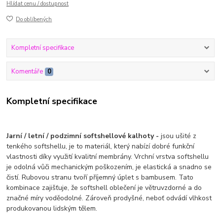
Hlídat cenu / dostupnost
Do oblíbených
Kompletní specifikace
Komentáře
0
Kompletní specifikace
Jarní / letní / podzimní softshellové kalhoty -
jsou ušité z
tenkého softshellu, je to materiál, který nabízí dobré funkční
vlastnosti díky využití kvalitní membrány. Vrchní vrstva softshellu
je odolná vůči mechanickým poškozením, je elastická a snadno se
čistí. Rubovou stranu tvoří příjemný úplet s bambusem. Tato
kombinace zajišťuje, že softshell oblečení je větruvzdorné a do
značné míry voděodolné. Zároveň prodyšné, neboť odvádí vlhkost
produkovanou lidským tělem.