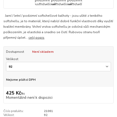
Jarní / letní / podzimní softshellové kalhoty - jsou ušité z tenkého
softshellu, je to materiál, který nabízí dobré funkční vlastnosti díky využití
kvalitní membrány. Vrchní vrstva softshellu je odolná vůči mechanickým
poškozením, je elastická a snadno se čistí. Rubovou stranu tvoří
příjemný úplet...
celý popis
Dostupnost
Není skladem
Velikost
Nejsme plátci DPH
425 Kč
/
ks
Momentálně není k dispozici
Číslo produktu:
21061
Velikost:
92