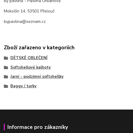
by pavlina - Pavlína Urbanová
Mokošín 14, 53501 Přelouč
bypavlina@seznam.cz
Zboží zařazeno v kategoriích
DĚTSKÉ OBLEČENÍ
Softshellové kalhoty
Jarní - podzimní softshellky
Baggy / turky
Informace pro zákazníky