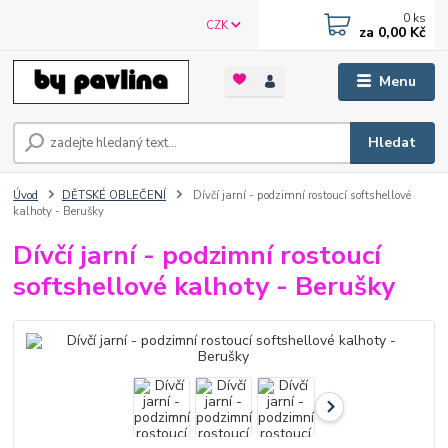
0
ks
CZK
za
0,00 Kč
Menu
Hledat
Úvod
DĚTSKÉ OBLEČENÍ
Dívčí jarní - podzimní rostoucí softshellové
kalhoty - Berušky
Dívčí jarní - podzimní rostoucí
softshellové kalhoty - Berušky