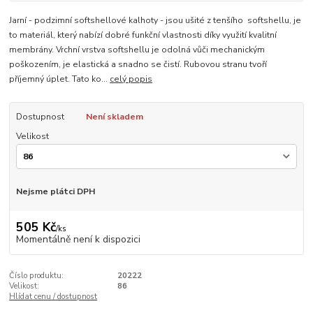
Jarní - podzimní softshellové kalhoty - jsou ušité z tenšího softshellu, je
to materiál, který nabízí dobré funkční vlastnosti díky využití kvalitní
membrány. Vrchní vrstva softshellu je odolná vůči mechanickým
poškozením, je elastická a snadno se čistí. Rubovou stranu tvoří
příjemný úplet. Tato ko...
celý popis
Dostupnost
Není skladem
Velikost
Nejsme plátci DPH
505 Kč
/
ks
Momentálně není k dispozici
Číslo produktu:
20222
Velikost:
86
Hlídat cenu / dostupnost