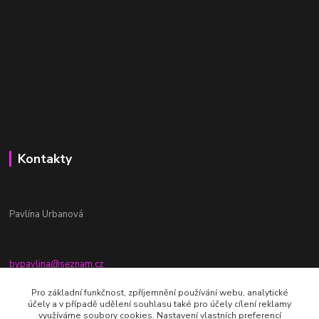
Kontakty
Pavlína Urbanová
bypavlina@seznam.cz
+420774917196
Pro základní funkčnost, zpříjemnění používání webu, analytické
účely a v případě udělení souhlasu také pro účely cílení reklamy
Fb stránka - By pavlina
využíváme soubory cookies. Nastavení vlastních preferencí