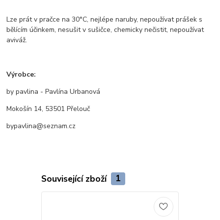
Lze prát v pračce na 30°C, nejlépe naruby, nepoužívat prášek s
bělícím účinkem, nesušit v sušičce, chemicky nečistit, nepoužívat
aviváž.
Výrobce:
by pavlina - Pavlína Urbanová
Mokošín 14, 53501 Přelouč
bypavlina@seznam.cz
Související zboží
1