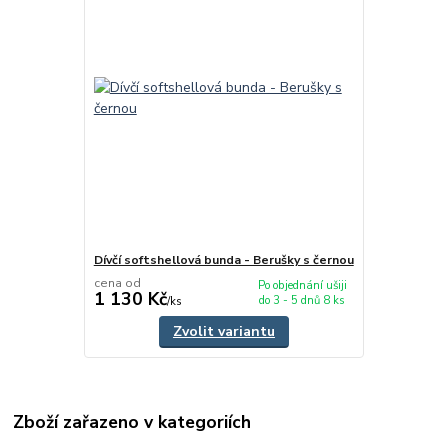
Dívčí softshellová bunda - Berušky s černou
cena od
Po objednání ušiji
1 130 Kč
do 3 - 5 dnů 8 ks
/
ks
Zvolit variantu
Zboží zařazeno v kategoriích