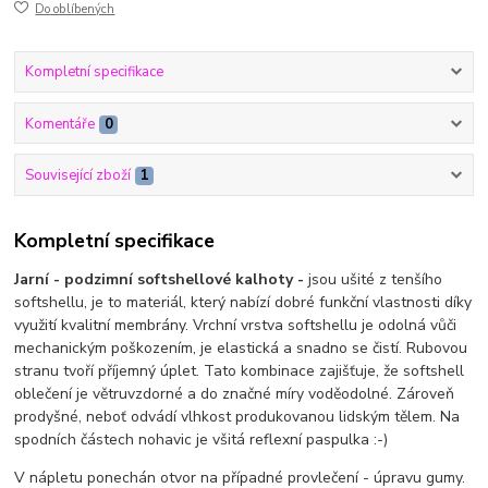
Do oblíbených
Kompletní specifikace
Komentáře
0
Související zboží
1
Kompletní specifikace
Jarní - podzimní softshellové kalhoty -
jsou ušité z tenšího
softshellu, je to materiál, který nabízí dobré funkční vlastnosti díky
využití kvalitní membrány. Vrchní vrstva softshellu je odolná vůči
mechanickým poškozením, je elastická a snadno se čistí. Rubovou
stranu tvoří příjemný úplet. Tato kombinace zajišťuje, že softshell
oblečení je větruvzdorné a do značné míry voděodolné. Zároveň
prodyšné, neboť odvádí vlhkost produkovanou lidským tělem. Na
spodních částech nohavic je všitá reflexní paspulka :-)
V nápletu ponechán otvor na případné provlečení - úpravu gumy.