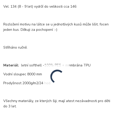
Vel. 134 (8 - 9 let) vydrží do velikosti cca 146
Rozložení motivu na látce se u jednotlivých kusů může lišit, focen
jeden kus. Děkuji za pochopení :-)
Stříháno ručně.
Materiál:
letní softhell -100% PES + membrána TPU
Vodní sloupec 8000 mm
Prodyšnost 2000g/m2/24 hod.
Všechny materiály, ze kterých šiji, mají atest nezávadnosti pro děti
do 3 let.