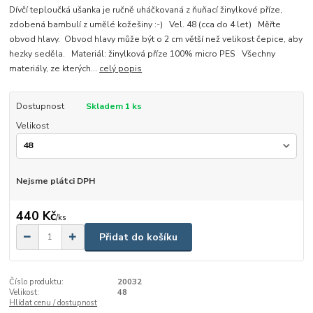
Dívčí teploučká ušanka je ručně uháčkovaná z ňuňací žinylkové příze,
zdobená bambulí z umělé kožešiny :-) Vel. 48 (cca do 4 let) Měřte
obvod hlavy. Obvod hlavy může být o 2 cm větší než velikost čepice, aby
hezky seděla. Materiál: žinylková příze 100% micro PES Všechny
materiály, ze kterých...
celý popis
Dostupnost
Skladem 1 ks
Velikost
Nejsme plátci DPH
440 Kč
/
ks
Přidat do košíku
Číslo produktu:
20032
Velikost:
48
Hlídat cenu / dostupnost