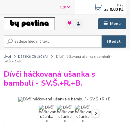
0
ks
CZK
za
0,00 Kč
Menu
Hledat
Úvod
DĚTSKÉ OBLEČENÍ
Dívčí háčkovaná ušanka s bambulí -
SV.Š.+R.+B.
Dívčí háčkovaná ušanka s
bambulí - SV.Š.+R.+B.