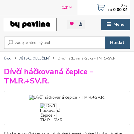
0
ks
CZK
za
0,00 Kč
Menu
Hledat
Úvod
DĚTSKÉ OBLEČENÍ
Dívčí háčkovaná čepice - TM.R.+SV.R.
Dívčí háčkovaná čepice -
TM.R.+SV.R.
Dětská teploučká čepka je ručně uháčkovaná z ňuňací žinylkové příze.