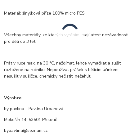
Materiál: žinylková příze 100% micro PES
Všechny materiály, ze kterých vyrábím, mají atest nezávadnosti
pro děti do 3 let.
Prát v ruce max. na 30 °C, neždímat, lehce vymačkat a sušit
rozložené na ručníku. Nepoužívat prášek s bělícím účinkem,
nesušit v sušičce, chemicky nečistit, nežehlit.
Výrobce:
by pavlina - Pavlína Urbanová
Mokošín 14, 53501 Přelouč
bypavlina@seznam.cz