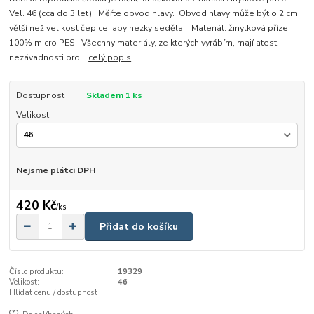
Vel. 46 (cca do 3 let) Měřte obvod hlavy. Obvod hlavy může být o 2 cm
větší než velikost čepice, aby hezky seděla. Materiál: žinylková příze
100% micro PES Všechny materiály, ze kterých vyrábím, mají atest
nezávadnosti pro...
celý popis
Dostupnost
Skladem 1 ks
Velikost
Nejsme plátci DPH
420 Kč
/
ks
Přidat do košíku
Číslo produktu:
19329
Velikost:
46
Hlídat cenu / dostupnost