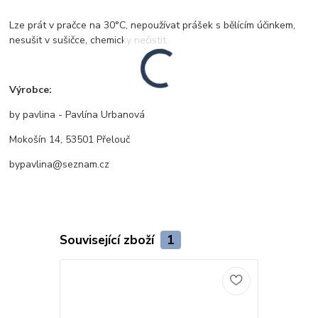
Lze prát v pračce na 30°C, nepoužívat prášek s bělícím účinkem,
nesušit v sušičce, chemicky nečistit.
Výrobce:
by pavlina - Pavlína Urbanová
Mokošín 14, 53501 Přelouč
bypavlina@seznam.cz
Související zboží
1