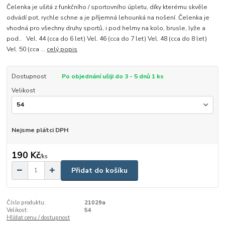
Čelenka je ušitá z funkčního / sportovního úpletu, díky kterému skvěle
odvádí pot, rychle schne a je příjemná lehounká na nošení. Čelenka je
vhodná pro všechny druhy sportů, i pod helmy na kolo, brusle, lyže a
pod.. Vel. 44 (cca do 6 let) Vel. 46 (cca do 7 let) Vel. 48 (cca do 8 let)
Vel. 50 (cca ...
celý popis
Dostupnost
Po objednání ušiji do 3 - 5 dnů 1 ks
Velikost
Nejsme plátci DPH
190 Kč
/
ks
Přidat do košíku
Číslo produktu:
21029a
Velikost:
54
Hlídat cenu / dostupnost