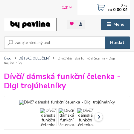
0
ks
CZK
za
0,00 Kč
Menu
Hledat
Úvod
DĚTSKÉ OBLEČENÍ
Dívčí/ dámská funkční čelenka - Digi
trojúhelníky
Dívčí/ dámská funkční čelenka -
Digi trojúhelníky