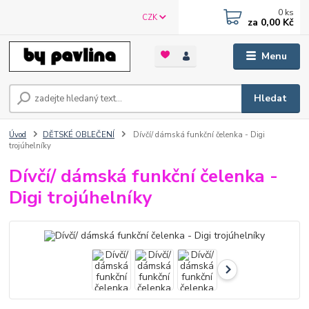
0
ks
CZK
za
0,00 Kč
Menu
Hledat
Úvod
DĚTSKÉ OBLEČENÍ
Dívčí/ dámská funkční čelenka - Digi
trojúhelníky
Dívčí/ dámská funkční čelenka -
Digi trojúhelníky