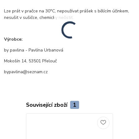
Lze prát v pračce na 30°C, nepoužívat prášek s bělícím účinkem,
nesušit v sušičce, chemicky nečistit.
Výrobce:
by pavlina - Pavlína Urbanová
Mokošín 14, 53501 Přelouč
bypavlina@seznam.cz
Související zboží
1