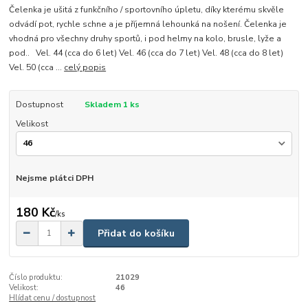
Čelenka je ušitá z funkčního / sportovního úpletu, díky kterému skvěle
odvádí pot, rychle schne a je příjemná lehounká na nošení. Čelenka je
vhodná pro všechny druhy sportů, i pod helmy na kolo, brusle, lyže a
pod.. Vel. 44 (cca do 6 let) Vel. 46 (cca do 7 let) Vel. 48 (cca do 8 let)
Vel. 50 (cca ...
celý popis
Dostupnost
Skladem 1 ks
Velikost
Nejsme plátci DPH
180 Kč
/
ks
Přidat do košíku
Číslo produktu:
21029
Velikost:
46
Hlídat cenu / dostupnost