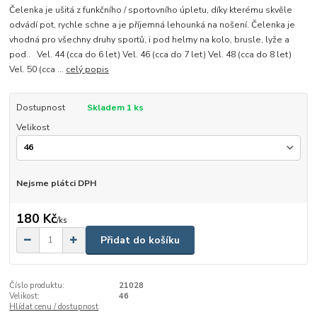
Čelenka je ušitá z funkčního / sportovního úpletu, díky kterému skvěle
odvádí pot, rychle schne a je příjemná lehounká na nošení. Čelenka je
vhodná pro všechny druhy sportů, i pod helmy na kolo, brusle, lyže a
pod.. Vel. 44 (cca do 6 let) Vel. 46 (cca do 7 let) Vel. 48 (cca do 8 let)
Vel. 50 (cca ...
celý popis
Dostupnost
Skladem 1 ks
Velikost
Nejsme plátci DPH
180 Kč
/
ks
Přidat do košíku
Číslo produktu:
21028
Velikost:
46
Hlídat cenu / dostupnost