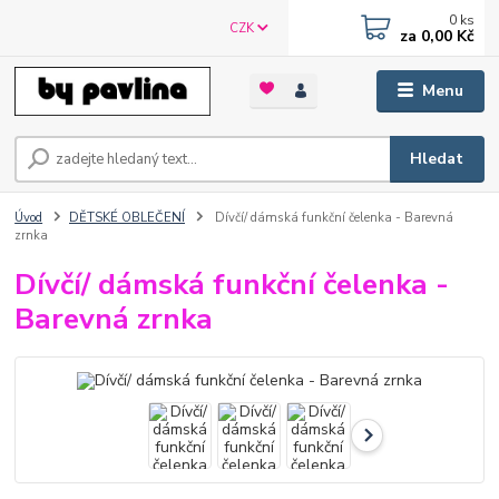
0
ks
CZK
za
0,00 Kč
Menu
Hledat
Úvod
DĚTSKÉ OBLEČENÍ
Dívčí/ dámská funkční čelenka - Barevná
zrnka
Dívčí/ dámská funkční čelenka -
Barevná zrnka