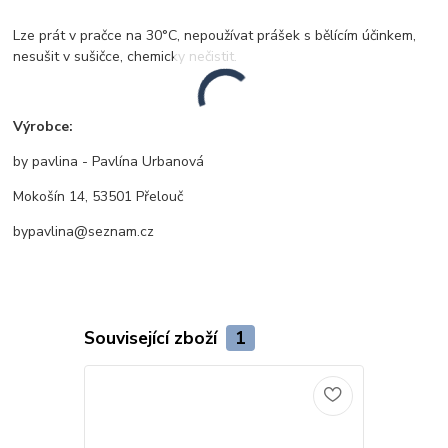
Lze prát v pračce na 30°C, nepoužívat prášek s bělícím účinkem,
nesušit v sušičce, chemicky nečistit.
Výrobce:
by pavlina - Pavlína Urbanová
Mokošín 14, 53501 Přelouč
bypavlina@seznam.cz
Související zboží
1