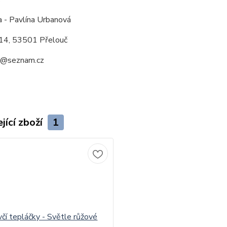
a - Pavlína Urbanová
14, 53501 Přelouč
a@seznam.cz
jící zboží
1