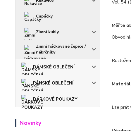
Rukavice
Vel. 54 
Capáčky
Měřte ob
Zimní kukly
Obvod hla
Zimní háčkované čepice /
nákrčníky
Rozložení
DÁMSKÉ OBLEČENÍ
PÁNSKÉ OBLEČENÍ
Materiál
DÁRKOVÉ POUKAZY
Lze prát 
Novinky
Výrobce