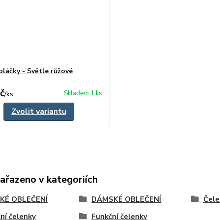
pláčky - Světle růžové
č
Skladem 1 ks
/
ks
Zvolit variantu
zařazeno v kategoriích
KÉ OBLEČENÍ
DÁMSKÉ OBLEČENÍ
Čele
ní čelenky
Funkční čelenky