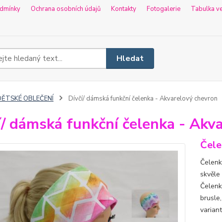
dmínky
Ochrana osobních údajů
Kontakty
Fotogalerie
Tabulka ve
Hledat
DĚTSKÉ OBLEČENÍ
Dívčí/ dámská funkční čelenka - Akvarelový chevron
í/ dámská funkční čelenka - Akv
Čele
Čelenk
skvěle
Čelenk
brusle
variant