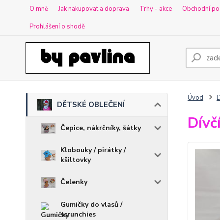
O mně
Jak nakupovat a doprava
Trhy - akce
Obchodní po
Prohlášení o shodě
Úvod
DĚTSKÉ OBLEČENÍ
Dívč
Čepice, nákrčníky, šátky
Klobouky / pirátky /
kšiltovky
Čelenky
Gumičky do vlasů /
scrunchies