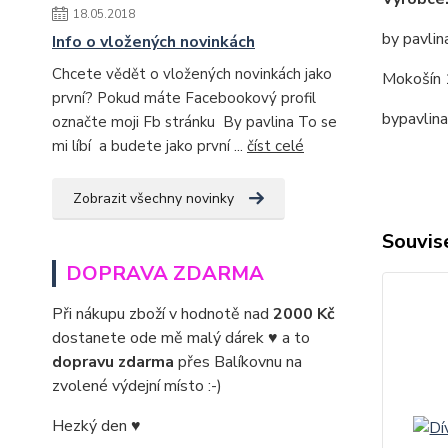
18.05.2018
by pavlin
Info o vložených novinkách
Chcete vědět o vložených novinkách jako
Mokošín 
první? Pokud máte Facebookový profil
bypavlin
označte moji Fb stránku By pavlina To se
mi líbí a budete jako první ...
číst celé
Zobrazit všechny novinky
Souvise
DOPRAVA ZDARMA
Při nákupu zboží v hodnotě nad
2000 Kč
dostanete ode mě malý dárek ♥ a to
dopravu zdarma
přes Balíkovnu na
zvolené výdejní místo :-)
Hezký den ♥