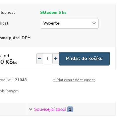
tupnost
Skladem 6 ks
ikost
sme plátci DPH
na od
Přidat do košíku
0 Kč
/
ks
roduktu:
21048
Hlídat cenu / dostupnost
oblíbených
Související zboží
1