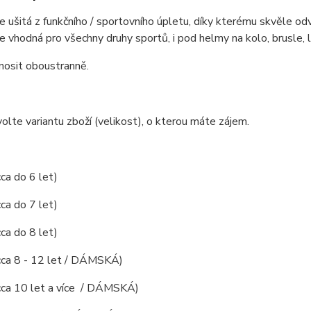
e ušitá z funkčního / sportovního úpletu, díky kterému skvěle odv
e vhodná pro všechny druhy sportů, i pod helmy na kolo, brusle, l
nosit oboustranně.
olte variantu zboží (velikost), o kterou máte zájem.
cca do 6 let)
cca do 7 let)
cca do 8 let)
(cca 8 - 12 let / DÁMSKÁ)
(cca 10 let a více / DÁMSKÁ)