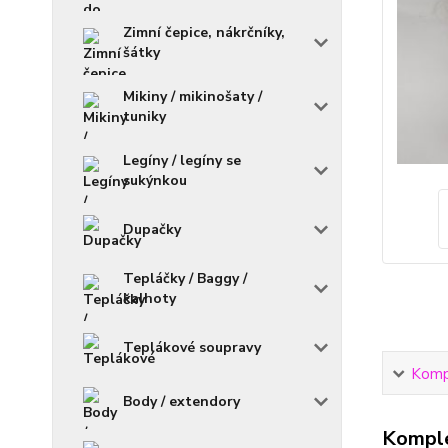
Zimní čepice, nákrčníky,
šátky
Mikiny / mikinošaty /
tuniky
Legíny / legíny se
sukýnkou
Dupačky
Tepláčky / Baggy /
kalhoty
Teplákové soupravy
Kompl
Body / extendory
Komple