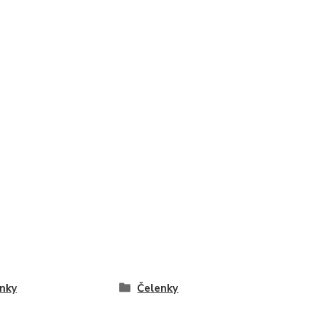
nky
Čelenky