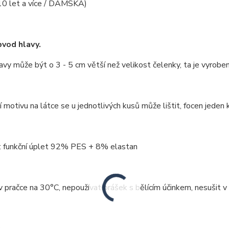
(10 let a více / DÁMSKÁ)
vod hlavy.
vy může být o 3 - 5 cm větší než velikost čelenky, ta je vyrobe
 motivu na látce se u jednotlivých kusů může lištit, focen jeden k
: funkční úplet 92% PES + 8% elastan
v pračce na 30°C, nepoužívat prášek s bělícím účinkem, nesušit v 
: