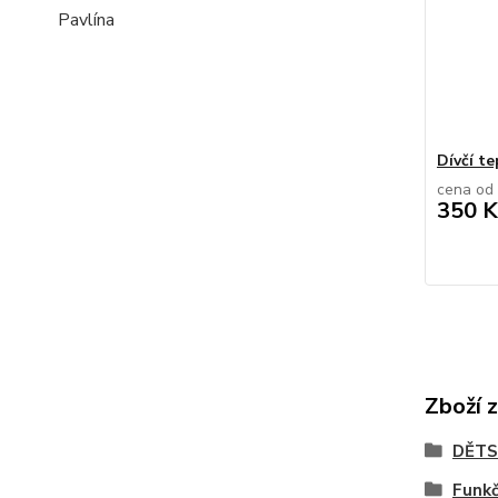
Pavlína
Dívčí te
cena od
350 K
Zboží 
DĚTS
Funkč