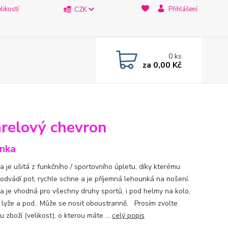
likostí
Přihlášení
CZK
0
ks
za
0,00 Kč
arelový chevron
nka
a je ušitá z funkčního / sportovního úpletu, díky kterému
 odvádí pot, rychle schne a je příjemná lehounká na nošení.
a je vhodná pro všechny druhy sportů, i pod helmy na kolo,
, lyže a pod.. Může se nosit oboustranně. Prosím zvolte
u zboží (velikost), o kterou máte ...
celý popis