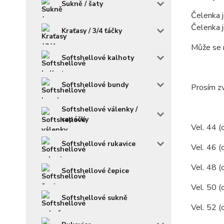
Sukně / šaty
Čelenka j
Čelenka j
Kraťasy / 3/4 ťáčky
Může se 
Softshellové kalhoty
Softshellové bundy
Prosím zv
Softshellové válenky /
capáčky
Vel. 44 (
Softshellové rukavice
Vel. 46 (
Vel. 48 (
Softshellové čepice
Vel. 50 
Softshellové sukně
Vel. 52 