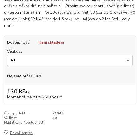
ouška a pěkně drží na hlavičce :-) Prosím zvolte variantu zboží (velikost),
o kterou máte zájem. Vel. 36 (cca 1/2 roku) Vel. 38 (cca do 1 roku) Vel. 40
(cca do 1 roku) Vel. 42 (cca do 1,5 roku) Vel. 44 (cca do 2 let) Vel...
celý
popis
Dostupnost
Není skladem
Velikost
Nejsme plátci DPH
130 Kč
/
ks
Momentálně není k dispozici
Číslo produktu:
21046
Velikost:
40
Hlídat cenu / dostupnost
Do oblíbených