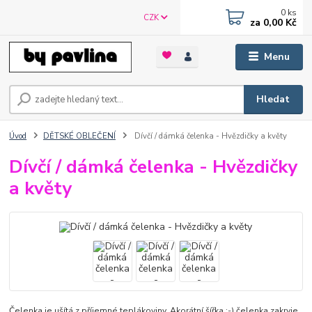
0
ks
CZK
za
0,00 Kč
Menu
Hledat
Úvod
DĚTSKÉ OBLEČENÍ
Dívčí / dámká čelenka - Hvězdičky a květy
Dívčí / dámká čelenka - Hvězdičky
a květy
Čelenka je ušítá z příjemné teplákoviny. Akorátní šířka :-) čelenka zakryje