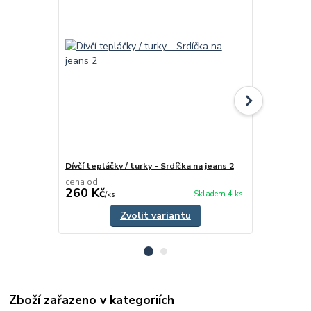
Dívčí tepláčky / turky - Srdíčka na jeans 2
Dívčí sukýnk
cena od
cena od
260 Kč
270 Kč
Skladem 4 ks
/
ks
/
ks
Zvolit variantu
Zboží zařazeno v kategoriích