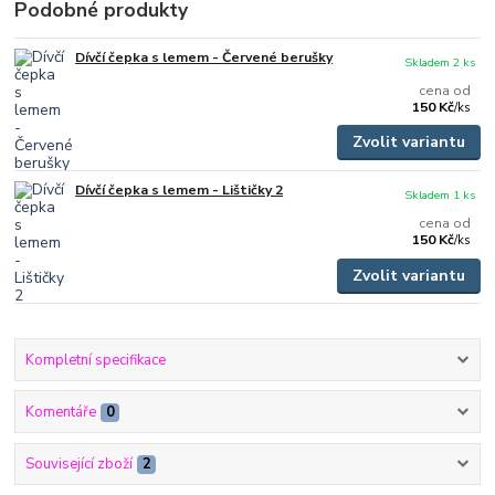
Podobné produkty
Dívčí čepka s lemem - Červené berušky
Skladem 2 ks
cena od
150 Kč
/
ks
Zvolit variantu
Dívčí čepka s lemem - Lištičky 2
Skladem 1 ks
cena od
150 Kč
/
ks
Zvolit variantu
Kompletní specifikace
Komentáře
0
Související zboží
2