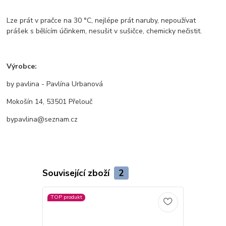
Lze prát v pračce na 30 °C, nejlépe prát naruby, nepoužívat
prášek s bělícím účinkem, nesušit v sušičce, chemicky nečistit.
Výrobce:
by pavlina - Pavlína Urbanová
Mokošín 14, 53501 Přelouč
bypavlina@seznam.cz
Související zboží
2
TOP produkt
TOP produkt