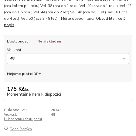
(cca kolem půl roku) Vel. 38 (cca do 1 roku) Vel. 40 (cca do 1 roku) Vel. 42
(cca do 1,5 roku) Vel. 44 (cca do 2 let) Vel. 46 (cca do 3 let) Vel. 48 (cca
do 4 let) Vel. 50 ( cca 3 - 8 let) Měřte obvod hlavy. Obvod hla...
celý
popis
Dostupnost
Není skladem
Velikost
Nejsme plátci DPH
175 Kč
/
ks
Momentálně není k dispozici
Číslo produktu:
20148
Velikost:
48
Hlídat cenu / dostupnost
Do oblíbených