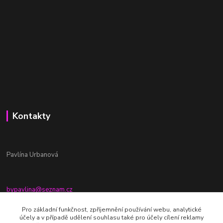
Kontakty
Pavlína Urbanová
bypavlina@seznam.cz
+420774917196
Pro základní funkčnost, zpříjemnění používání webu, analytické
účely a v případě udělení souhlasu také pro účely cílení reklamy