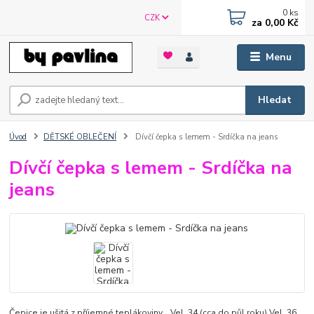
0
ks
CZK
za
0,00 Kč
Menu
Hledat
Úvod
DĚTSKÉ OBLEČENÍ
Dívčí čepka s lemem - Srdíčka na jeans
Dívčí čepka s lemem - Srdíčka na
jeans
Čepice je ušitá z příjemné teplákoviny. Vel. 34 (cca do půl roku) Vel. 36