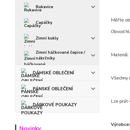
Rukavice
Měřte ob
Capáčky
Obvod hla
Zimní kukly
Zimní háčkované čepice /
Materiál
nákrčníky
DÁMSKÉ OBLEČENÍ
Všechny m
PÁNSKÉ OBLEČENÍ
Lze prát 
DÁRKOVÉ POUKAZY
Výrobce
Novinky