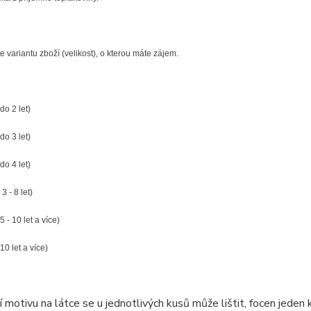
e variantu zboží (velikost), o kterou máte zájem.
do 2 let)
 do 3 let)
 do 4 let)
 3 - 8 let)
5 - 10 let a více)
10 let a více)
 motivu na látce se u jednotlivých kusů může lištit, focen jeden k