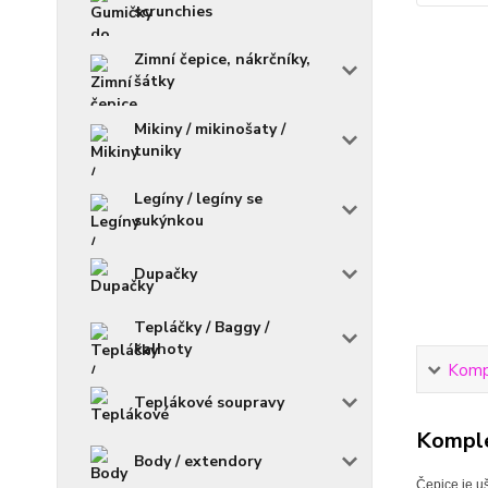
scrunchies
Zimní čepice, nákrčníky,
šátky
Mikiny / mikinošaty /
tuniky
Legíny / legíny se
sukýnkou
Dupačky
Tepláčky / Baggy /
kalhoty
Kompl
Teplákové soupravy
Komple
Body / extendory
Čepice je uš