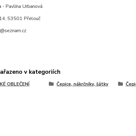
a - Pavlína Urbanová
14, 53501 Přelouč
a@seznam.cz
zařazeno v kategoriích
KÉ OBLEČENÍ
Čepice, nákrčníky, šátky
Čepi