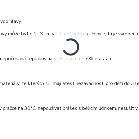
vod hlavy.
vy může být o 2- 3 cm větší než velikost čepice, ta je vyrobena
: nepočesaná teplákovina 92% bavlna + 8% elastan
ateriály, ze kterých šiji, mají atest nezávadnosti pro děti do 3 le
v pračce na 30°C, nepoužívat prášek s bělícím účinkem, nesušit v 
: