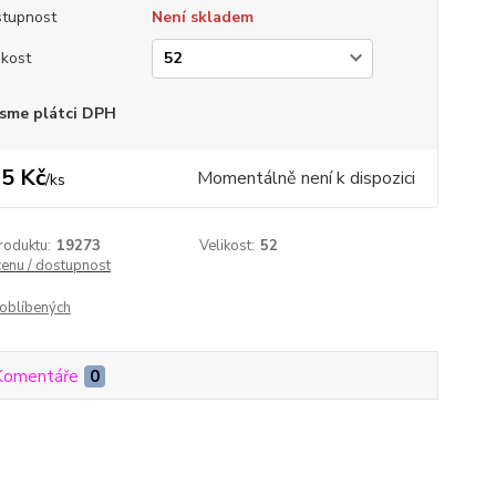
tupnost
Není skladem
ikost
sme plátci DPH
5 Kč
Momentálně není k dispozici
/
ks
roduktu:
19273
Velikost:
52
cenu / dostupnost
oblíbených
Komentáře
0