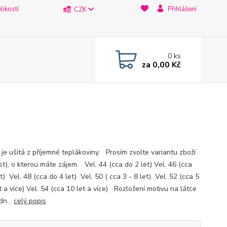
likostí
Přihlášení
CZK
0
ks
za
0,00 Kč
 je ušitá z příjemné teplákoviny. Prosím zvolte variantu zboží
st), o kterou máte zájem. Vel. 44 (cca do 2 let) Vel. 46 (cca
t) Vel. 48 (cca do 4 let) Vel. 50 ( cca 3 - 8 let) Vel. 52 (cca 5
t a více) Vel. 54 (cca 10 let a více) Rozložení motivu na látce
dn...
celý popis