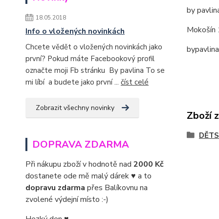
by pavlin
18.05.2018
Mokošín 
Info o vložených novinkách
Chcete vědět o vložených novinkách jako
bypavlin
první? Pokud máte Facebookový profil
označte moji Fb stránku By pavlina To se
mi líbí a budete jako první ...
číst celé
Zobrazit všechny novinky
Zboží 
DĚTS
DOPRAVA ZDARMA
Při nákupu zboží v hodnotě nad
2000 Kč
dostanete ode mě malý dárek ♥ a to
dopravu zdarma
přes Balíkovnu na
zvolené výdejní místo :-)