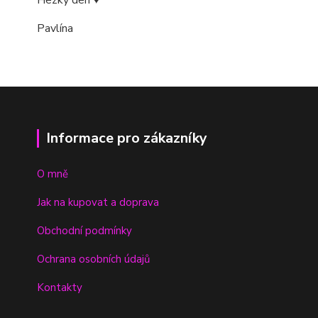
Hezký den ♥
Pavlína
Informace pro zákazníky
O mně
Jak na kupovat a doprava
Obchodní podmínky
Ochrana osobních údajů
Kontakty