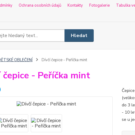
dmínky
Ochrana osobních údajů
Kontakty
Fotogalerie
Tabulka ve
Hledat
DĚTSKÉ OBLEČENÍ
Dívčí čepice - Peříčka mint
í čepice - Peříčka mint
Čepice
(veliko
do 3 le
- 10 le
se u je