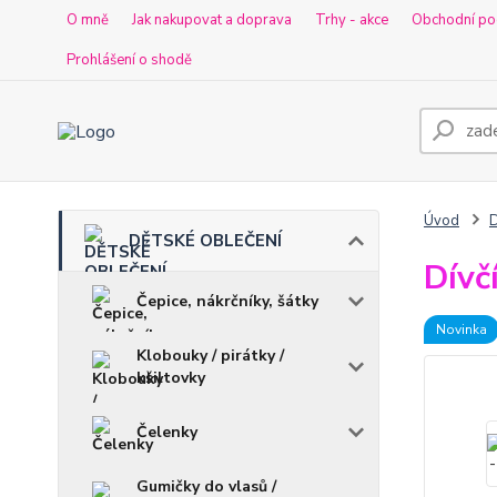
O mně
Jak nakupovat a doprava
Trhy - akce
Obchodní po
Prohlášení o shodě
Úvod
DĚTSKÉ OBLEČENÍ
Dívč
Čepice, nákrčníky, šátky
Novinka
Klobouky / pirátky /
kšiltovky
Čelenky
Gumičky do vlasů /