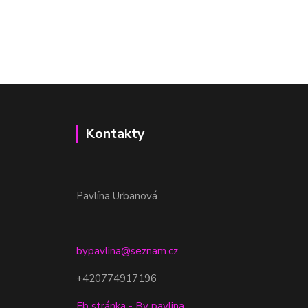
Kontakty
Pavlína Urbanová
bypavlina@seznam.cz
+420774917196
Fb stránka - By pavlina