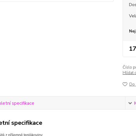
Dos
Vel
Nej
17
Číslo p
Hlídat 
Do 
etní specifikace
tní specifikace
itá z příjemné teplákoviny.