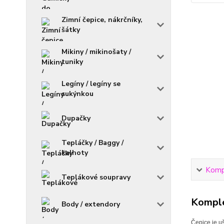
Zimní čepice, nákrčníky,
šátky
Mikiny / mikinošaty /
tuniky
Legíny / legíny se
sukýnkou
Dupačky
Tepláčky / Baggy /
kalhoty
Kompl
Teplákové soupravy
Komple
Body / extendory
Čepice je uš