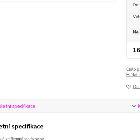
Dos
Vel
Nej
16
Číslo p
Hlídat 
Do 
etní specifikace
tní specifikace
itá z příjemné teplákoviny.