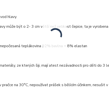
vod hlavy.
vy může být o 2- 3 cm větší než velikost čepice, ta je vyrobena
: nepočesaná teplákovina 92% bavlna + 8% elastan
ateriály, ze kterých šiji, mají atest nezávadnosti pro děti do 3 le
v pračce na 30°C, nepoužívat prášek s bělícím účinkem, nesušit v 
: