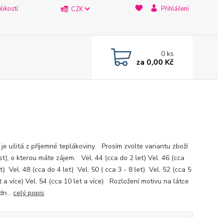
likostí
Přihlášení
CZK
0
ks
za
0,00 Kč
 je ušitá z příjemné teplákoviny. Prosím zvolte variantu zboží
st), o kterou máte zájem. Vel. 44 (cca do 2 let) Vel. 46 (cca
t) Vel. 48 (cca do 4 let) Vel. 50 ( cca 3 - 8 let) Vel. 52 (cca 5
t a více) Vel. 54 (cca 10 let a více) Rozložení motivu na látce
dn...
celý popis