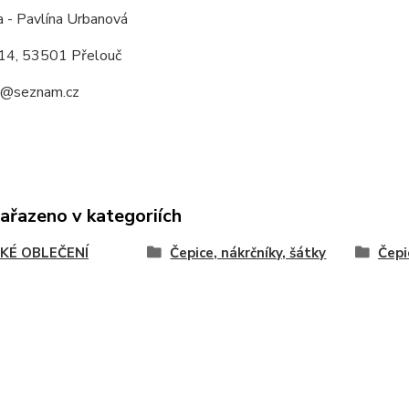
a - Pavlína Urbanová
14, 53501 Přelouč
a@seznam.cz
zařazeno v kategoriích
KÉ OBLEČENÍ
Čepice, nákrčníky, šátky
Čepi