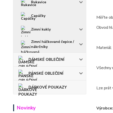
Rukavice
Capáčky
Měřte ob
Obvod hla
Zimní kukly
Zimní háčkované čepice /
nákrčníky
Materiál
DÁMSKÉ OBLEČENÍ
Všechny m
PÁNSKÉ OBLEČENÍ
DÁRKOVÉ POUKAZY
Lze prát 
Novinky
Výrobce