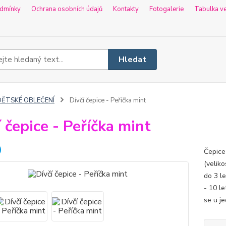
dmínky
Ochrana osobních údajů
Kontakty
Fotogalerie
Tabulka ve
Hledat
DĚTSKÉ OBLEČENÍ
Dívčí čepice - Peříčka mint
í čepice - Peříčka mint
Čepice
(veliko
do 3 le
- 10 le
se u je