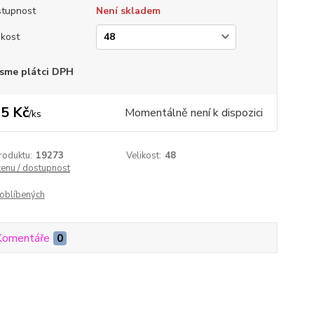
tupnost
Není skladem
ikost
sme plátci DPH
5 Kč
Momentálně není k dispozici
/
ks
roduktu:
19273
Velikost:
48
cenu / dostupnost
oblíbených
Komentáře
0