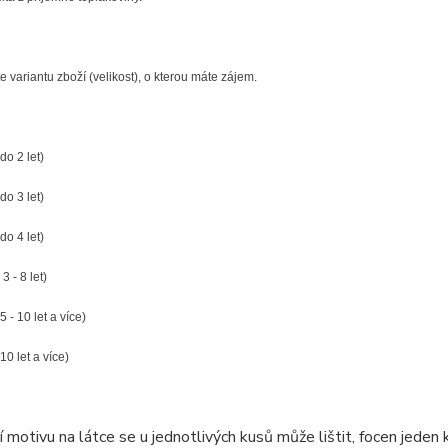
e variantu zboží (velikost), o kterou máte zájem.
do 2 let)
 do 3 let)
 do 4 let)
 3 - 8 let)
5 - 10 let a více)
10 let a více)
 motivu na látce se u jednotlivých kusů může lištit, focen jeden k