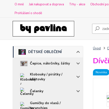
O mně
Jak nakupovat a doprava
Trhy - akce
Obchodní po
Prohlášení o shodě
Úvod
DĚTSKÉ OBLEČENÍ
Dívč
Čepice, nákrčníky, šátky
Novinka
Klobouky / pirátky /
kšiltovky
Čelenky
Gumičky do vlasů /
scrunchies