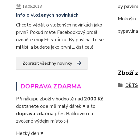
by pavlin
18.05.2018
Info o vložených novinkách
Mokošín 
Chcete vědět o vložených novinkách jako
bypavlin
první? Pokud máte Facebookový profil
označte moji Fb stránku By pavlina To se
mi líbí a budete jako první ...
číst celé
Zobrazit všechny novinky
Zboží 
DĚTS
DOPRAVA ZDARMA
Při nákupu zboží v hodnotě nad
2000 Kč
dostanete ode mě malý dárek ♥ a to
dopravu zdarma
přes Balíkovnu na
zvolené výdejní místo :-)
Hezký den ♥