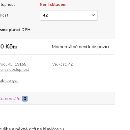
tupnost
Není skladem
ikost
sme plátci DPH
0 Kč
Momentálně není k dispozici
/
ks
roduktu:
19155
Velikost:
42
cenu / dostupnost
oblíbených
Komentáře
0
ouška a pěkně drží na hlavičce :-)