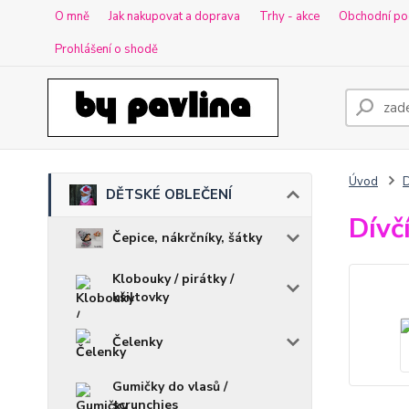
O mně
Jak nakupovat a doprava
Trhy - akce
Obchodní po
Prohlášení o shodě
Úvod
DĚTSKÉ OBLEČENÍ
Dívč
Čepice, nákrčníky, šátky
Klobouky / pirátky /
kšiltovky
Čelenky
Gumičky do vlasů /
scrunchies