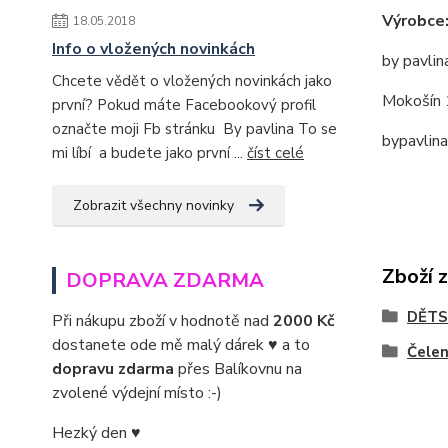
Výrobce
18.05.2018
Info o vložených novinkách
by pavlin
Chcete vědět o vložených novinkách jako
Mokošín 
první? Pokud máte Facebookový profil
označte moji Fb stránku By pavlina To se
bypavlin
mi líbí a budete jako první ...
číst celé
Zobrazit všechny novinky
Zboží 
DOPRAVA ZDARMA
DĚTS
Při nákupu zboží v hodnotě nad
2000 Kč
dostanete ode mě malý dárek ♥ a to
Čele
dopravu zdarma
přes Balíkovnu na
zvolené výdejní místo :-)
Hezký den ♥