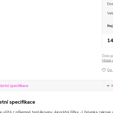
Dos
Vel
Nej
14
Číslo p
Hlídat 
Do 
etní specifikace
tní specifikace
e ušítá z příjemné teplákoviny. Akorátní šířka :-) čelenka zakryje 