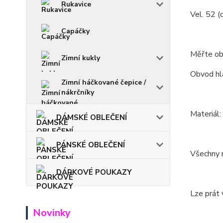
Rukavice
Vel. 52 (
Capáčky
Měřte ob
Zimní kukly
Obvod hla
Zimní háčkované čepice /
nákrčníky
Materiál:
DÁMSKÉ OBLEČENÍ
PÁNSKÉ OBLEČENÍ
Všechny m
DÁRKOVÉ POUKAZY
Lze prát 
Novinky