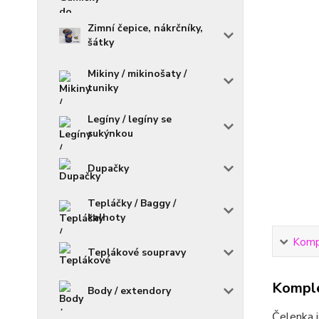
Zimní čepice, nákrčníky,
šátky
Mikiny / mikinošaty /
tuniky
Legíny / legíny se
sukýnkou
Dupačky
Tepláčky / Baggy /
kalhoty
Kompl
Teplákové soupravy
Komple
Body / extendory
Čelenka j