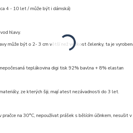
cca 4 - 10 let / může být i dámská)
vod hlavy.
vy může být o 2- 3 cm větší než velikost čelenky, ta je vyroben
 nepočesaná teplákovina digi tisk 92% bavlna + 8% elastan
ateriály, ze kterých šiji, mají atest nezávadnosti do 3 let.
v pračce na 30°C, nepoužívat prášek s bělícím účinkem, nesušit v 