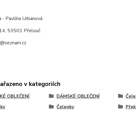
:
a - Pavlína Urbanová
14, 53501 Přelouč
a@seznam.cz
zařazeno v kategoriích
KÉ OBLEČENÍ
DÁMSKÉ OBLEČENÍ
Čele
nky
Čelenky
Přek