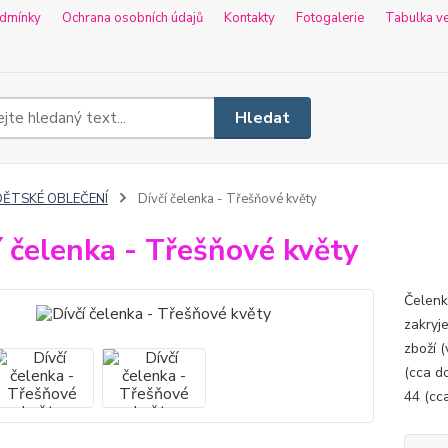
dmínky
Ochrana osobních údajů
Kontakty
Fotogalerie
Tabulka ve
Hledat
DĚTSKÉ OBLEČENÍ
Dívčí čelenka - Třešňové květy
í čelenka - Třešňové květy
Čelenka
zakryj
zboží (
(cca do
44 (cca