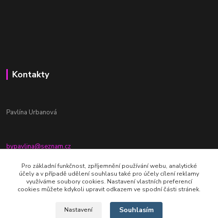
Kontakty
Pavlína Urbanová
bypavlina@seznam.cz
+420774917196
Pro základní funkčnost, zpříjemnění používání webu, analytické
účely a v případě udělení souhlasu také pro účely cílení reklamy
Fb stránka - By pavlina
využíváme soubory cookies. Nastavení vlastních preferencí
cookies můžete kdykoli upravit odkazem ve spodní části stránek.
Souhlasím
Nastavení