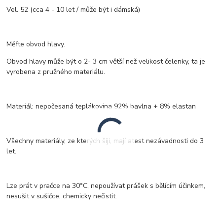
Vel. 52 (cca 4 - 10 let / může být i dámská)
Měřte obvod hlavy.
Obvod hlavy může být o 2- 3 cm větší než velikost čelenky, ta je
vyrobena z pružného materiálu.
Materiál: nepočesaná teplákovina 92% bavlna + 8% elastan
Všechny materiály, ze kterých šiji, mají atest nezávadnosti do 3
let.
Lze prát v pračce na 30°C, nepoužívat prášek s bělícím účinkem,
nesušit v sušičce, chemicky nečistit.