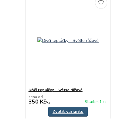
Dívčí tepláčky - Světle růžové
cena od
350 Kč
Skladem 1 ks
/
ks
Zvolit variantu