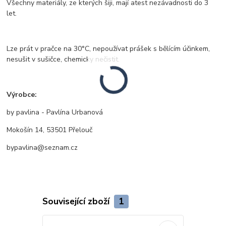
Všechny materiály, ze kterých šiji, mají atest nezávadnosti do 3
let.
Lze prát v pračce na 30°C, nepoužívat prášek s bělícím účinkem,
nesušit v sušičce, chemicky nečistit.
Výrobce:
by pavlina - Pavlína Urbanová
Mokošín 14, 53501 Přelouč
bypavlina@seznam.cz
Související zboží
1