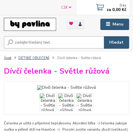
0
ks
CZK
za
0,00 Kč
Menu
Hledat
Úvod
DĚTSKÉ OBLEČENÍ
Dívčí čelenka - Světle růžová
Dívčí čelenka - Světle růžová
Čelenka je ušítá z příjemné teplákoviny. Akorátní šířka :-) čelenka zakryje
ouška a pěkně drží na hlavičce :-) Prosím zvolte variantu zboží (velikost),