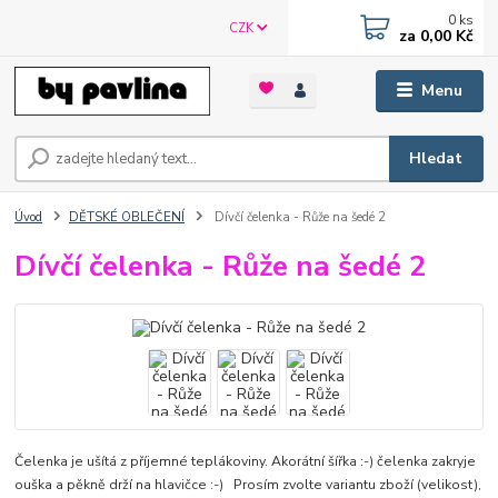
0
ks
CZK
za
0,00 Kč
Menu
Hledat
Úvod
DĚTSKÉ OBLEČENÍ
Dívčí čelenka - Růže na šedé 2
Dívčí čelenka - Růže na šedé 2
Čelenka je ušítá z příjemné teplákoviny. Akorátní šířka :-) čelenka zakryje
ouška a pěkně drží na hlavičce :-) Prosím zvolte variantu zboží (velikost),