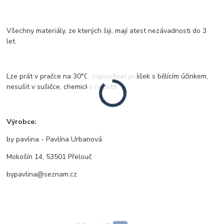
Všechny materiály, ze kterých šiji, mají atest nezávadnosti do 3
let.
Lze prát v pračce na 30°C, nepoužívat prášek s bělícím účinkem,
nesušit v sušičce, chemicky nečistit.
Výrobce:
by pavlina - Pavlína Urbanová
Mokošín 14, 53501 Přelouč
bypavlina@seznam.cz