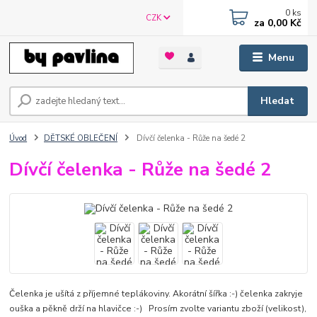
0
ks
CZK
za
0,00 Kč
Menu
Hledat
Úvod
DĚTSKÉ OBLEČENÍ
Dívčí čelenka - Růže na šedé 2
Dívčí čelenka - Růže na šedé 2
Čelenka je ušítá z příjemné teplákoviny. Akorátní šířka :-) čelenka zakryje
ouška a pěkně drží na hlavičce :-) Prosím zvolte variantu zboží (velikost),