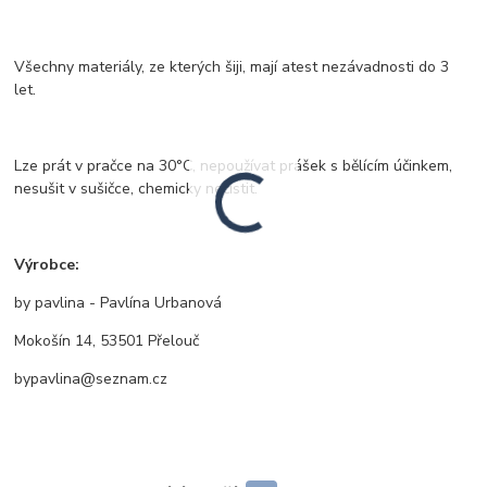
Všechny materiály, ze kterých šiji, mají atest nezávadnosti do 3
let.
Lze prát v pračce na 30°C, nepoužívat prášek s bělícím účinkem,
nesušit v sušičce, chemicky nečistit.
Výrobce:
by pavlina - Pavlína Urbanová
Mokošín 14, 53501 Přelouč
bypavlina@seznam.cz